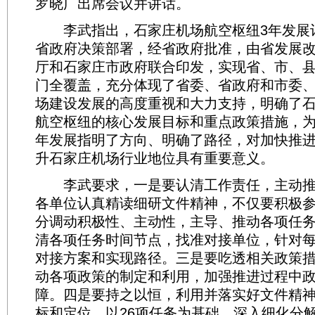
罗晓广出席会议并讲话。
李武指出，石家庄机场航空枢纽3年发展
省政府决策部署，经省政府批准，由省发展
厅和石家庄市政府联合印发，实现省、市、
门全覆盖，充分体现了省委、省政府和市委
场建设发展的高度重视和大力支持，明确了
航空枢纽的核心发展目标和重点政策措施，
年发展指明了方向、明确了路径，对加快推
升石家庄机场行业地位具有重要意义。
李武要求，一是要认清工作责任，主动推
各单位认真精读细研文件精神，不仅要积极
分调动积极性、主动性，主导、推动各项任
清各项任务时间节点，找准对接单位，针对
对接方案和实现路径。三是要吃透相关政策
动各项政策的制定和利用，加强推进过程中
障。四是要持之以恒，利用并落实好文件精
标和定位，以26项任务为基础，深入细化分