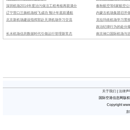
深圳机场2014年度治污保洁工程考核再获满分
春秋航空等6家航空公
辽宁营口兰旗机场校飞成功 预计年底前通航
内蒙古机场集团召开
北京新机场建设指挥部赴天津机场学习交流
克拉玛依机场学习贯
政治纪律行为的处分
长水机场信息数据时代引领运行管理新常态
南京禄口国际机场与
关于我们
|
法律声
国际空港信息网版权
Copyright www.
京