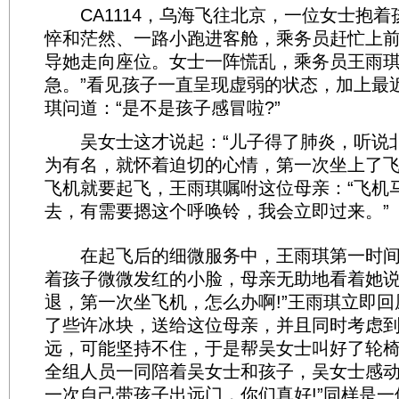
CA1114，乌海飞往北京，一位女士抱着
悴和茫然、一路小跑进客舱，乘务员赶忙上
导她走向座位。女士一阵慌乱，乘务员王雨琪
急。”看见孩子一直呈现虚弱的状态，加上最
琪问道：“是不是孩子感冒啦?”
吴女士这才说起：“儿子得了肺炎，听说
为有名，就怀着迫切的心情，第一次坐上了飞
飞机就要起飞，王雨琪嘱咐这位母亲：“飞机
去，有需要摁这个呼唤铃，我会立即过来。”
在起飞后的细微服务中，王雨琪第一时间
着孩子微微发红的小脸，母亲无助地看着她说
退，第一次坐飞机，怎么办啊!”王雨琪立即
了些许冰块，送给这位母亲，并且同时考虑
远，可能坚持不住，于是帮吴女士叫好了轮
全组人员一同陪着吴女士和孩子，吴女士感动
一次自己带孩子出远门，你们真好!”同样是