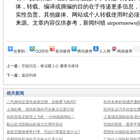
体，转载、编译或摘编的目的在于传递更多信息，
实性负责。其他媒体、网站或个人转载使用时必须
来源。文章内容仅供参考，新闻纠错 airportsnews@1
分享到：
QQ空间
新浪微博
腾讯微博
人人网
网易微博
上一篇：
空姐日志：春运暖人心 馨香为谁传
下一篇：
返回列表
相关新闻
二代身份证遗失或者过期，还能乘飞机吗?
杭州未来科技城开通
上海虹桥、浦东机场外币兑换点位置介绍
杭州长运汽车站发往
你的充电宝能否上飞机 一分钟就搞明白！
上海浦东国际机场-航
鞍山至沈阳桃仙机场大巴增开班次
空姐刘苗苗：爱穿平底
各航空随身携带行李、托运行李规定是什么?
昆明长水国际机场外
首都国际机场外币兑换点位置介绍
广州白云国际机场外