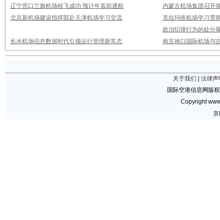
辽宁营口兰旗机场校飞成功 预计年底前通航
内蒙古机场集团召开
北京新机场建设指挥部赴天津机场学习交流
克拉玛依机场学习贯
政治纪律行为的处分
长水机场信息数据时代引领运行管理新常态
南京禄口国际机场与
关于我们
|
法律声
国际空港信息网版权
Copyright www.
京