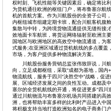
权时刻、飞机性能等关键因素后，确定将比
为货机通往欧洲的枢纽门户，将布鲁塞尔航
机的首航方案。作为川航股份的全资子公司
内枢纽城市组建定期卡班，配合川航客机腹
集散与中转，为跨境货物流通提供无缝衔接;
效地面卡车航班，将货运网络辐射至欧洲主
国地区与欧洲地区的高效空中物流通道，为
式服务;在亚洲区域通过货机航线的多点覆盖
市场，为客户提供多种物流解决方案。
川航股份服务营销总监张伟致辞说，川航
向，立足成都枢纽，采取“成都为基地，国内+
物流航线，服务于四川“决胜空中”战略，促
展、区域经济发展之间的良性互动。成都及
塞尔的全货机航线的开通，将促进更多“四川造
通过川航物流与布鲁塞尔机场共同搭建的高
洲，也将帮助丰富多样的比利时产品进入中
将积极支持当地打造欧洲知名的电子商务门