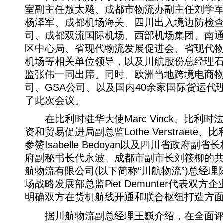
室副主任敖太飚、成都市物流办副主任刘学
杨泽军、成都机场海关、四川出入境边防检
司、成都双流国际机场、西部机场集团、南
区中心局、省现代物流发展促进会、省现代
机场等相关单位领导，以及川航股份总经理
监张伟一同出席。同时、欧洲当地跨境电商
司、GSA公司、以及国内40余家国际货运代
了此次会议。
在比利时驻华大使Marc Vinck、比利时
资和贸易促进局副总监Lothe Verstraete
参赞Isabelle Bedoyan以及四川省政府
府副秘书长代永波、成都市副市长刘筱柳的
航物流有限公司(以下简称“川航物流”)总经
场战略发展部总监Piet Demunter代表双
明确双方在货机航线开通和联合枢纽打造方
据川航物流副总经理王巍介绍，在全面评