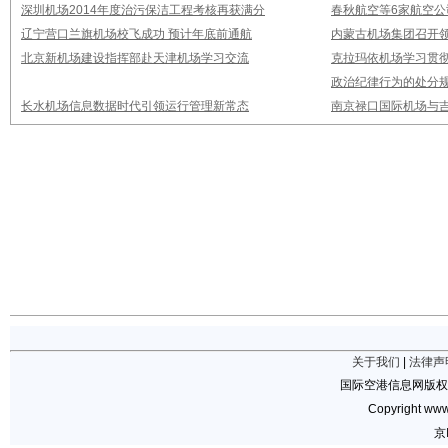
深圳机场2014年度治污保洁工程考核再获满分
春秋航空等6家航空公
辽宁营口兰旗机场校飞成功 预计年底前通航
内蒙古机场集团召开
北京新机场建设指挥部赴天津机场学习交流
克拉玛依机场学习贯
政治纪律行为的处分
长水机场信息数据时代引领运行管理新常态
南京禄口国际机场与
关于我们
|
法律声
国际空港信息网版权
Copyright www.
京