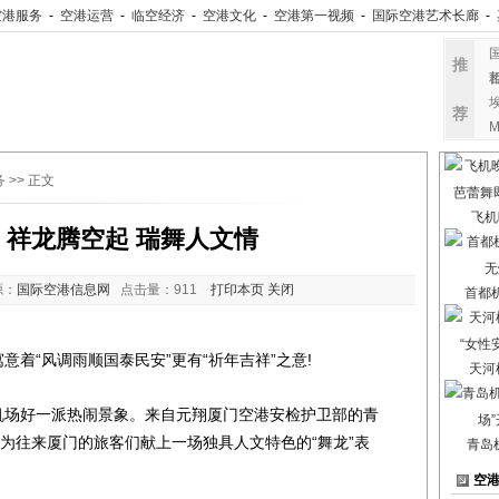
空港服务
-
空港运营
-
临空经济
-
空港文化
-
空港第一视频
-
国际空港艺术长廊
-
推
荐
务
>> 正文
飞机
：祥龙腾空起 瑞舞人文情
源：
国际空港信息网
点击量：
911
打印本页
关闭
首都
意着“风调雨顺国泰民安”更有“祈年吉祥”之意!
天河
场好一派热闹景象。来自元翔厦门空港安检护卫部的青
，为往来厦门的旅客们献上一场独具人文特色的“舞龙”表
青岛
空