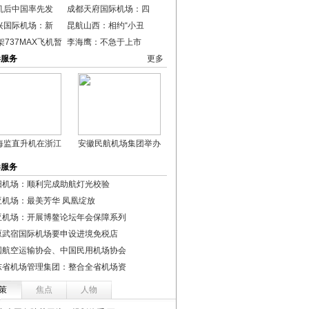
机后中国率先发
成都天府国际机场：四
兴国际机场：新
昆航山西：相约“小丑
架737MAX飞机暂
李海鹰：不急于上市
港服务
更多
海监直升机在浙江
安徽民航机场集团举办
港服务
阳机场：顺利完成助航灯光校验
亚机场：最美芳华 凤凰绽放
亚机场：开展博鳌论坛年会保障系列
原武宿国际机场要申设进境免税店
国航空运输协会、中国民用机场协会
东省机场管理集团：整合全省机场资
策
焦点
人物