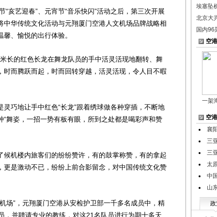
埃塞坠
“亥艺迎春”、元宵节“音乐快闪”活动之后，第三次开展
北京大
将中华传统文化活动与元翔厦门空港人文机场品牌战略相
国内96
温馨、愉悦的出行体验。
空
米长的红色长龙在舞龙队员的手中活灵活现地翻转、舞
，时而腾跃而起，时而回转穿越，活灵活现，令人目不暇
一架
巧地让手中红色“长龙”跟着绣球做各种穿插，不断地
空
种“舞姿，一招一势有板有眼，所到之处都是喝彩声和赞
襄
三
三
候机楼内旅客们的纷纷赞许，有的鼓掌称赞，有的拿起
太
，更是激动不已，纷纷上前合影留念，对中国传统文化赞
中
山
场”，元翔厦门空港从安检护卫部一千多名成员中，精
政
员，并聘请专业的教练，对这21名队员进行为期十多天