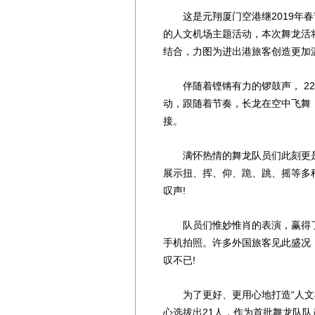
这是元翔厦门空港继2019年春节
的人文机场主题活动，本次舞龙活
结合，力图为进出港旅客创造更加
伴随着铿锵有力的锣鼓声， 22
动，跟随着节奏，长龙在空中飞舞
接。
满怀热情的舞龙队员们此刻更是灵
展示扭、挥、仰、跪、跳、摇等多
叹声!
队员们惟妙惟肖的表演，赢得了
手机拍照。许多外国旅客见此盛况
叹不已!
为了更好、更用心地打造“人文机
心选拔出21人，作为首批舞龙队队