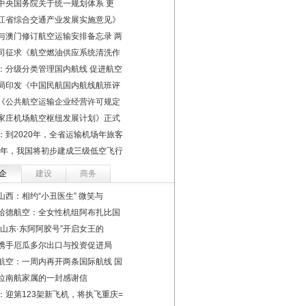
中央国务院关于统一规划体系 更
江省综合交通产业发展实施意见》
与澳门修订航空运输安排备忘录 两
司征求《航空燃油供应系统清洗作
：分级分类管理国内航线 促进航空
局印发《中国民航国内航线航班评
《公共航空运输企业经营许可规定
家庄机场航空枢纽发展计划》正式
：到2020年，全省运输机场年旅客
22年，我国将初步建成三级低空飞行
企
建设
商务
山西：相约“小丑医生” 微笑与
哈德航空：全女性机组阿布扎比国
德山东·东阿阿胶号”开启女王的
携手厄瓜多尔出口与投资促进局
航空：一周内再开两条国际航线 国
位南航家属的一封感谢信
：迎第123架新飞机，将执飞重庆=