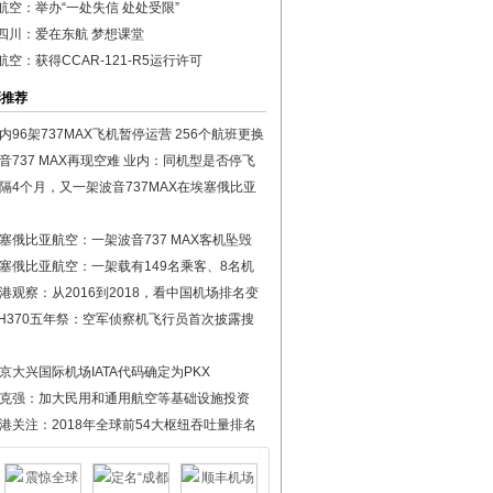
航空：举办“一处失信 处处受限”
四川：爱在东航 梦想课堂
航空：获得CCAR-121-R5运行许可
彩推荐
内96架737MAX飞机暂停运营 256个航班更换
音737 MAX再现空难 业内：同机型是否停飞
隔4个月，又一架波音737MAX在埃塞俄比亚
塞俄比亚航空：一架波音737 MAX客机坠毁
塞俄比亚航空：一架载有149名乘客、8名机
港观察：从2016到2018，看中国机场排名变
H370五年祭：空军侦察机飞行员首次披露搜
京大兴国际机场IATA代码确定为PKX
克强：加大民用和通用航空等基础设施投资
港关注：2018年全球前54大枢纽吞吐量排名