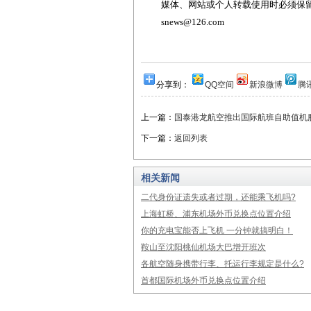
媒体、网站或个人转载使用时必须保留本
snews@126.com
分享到：
QQ空间
新浪微博
腾
上一篇：
国泰港龙航空推出国际航班自助值机
下一篇：
返回列表
相关新闻
二代身份证遗失或者过期，还能乘飞机吗?
上海虹桥、浦东机场外币兑换点位置介绍
你的充电宝能否上飞机 一分钟就搞明白！
鞍山至沈阳桃仙机场大巴增开班次
各航空随身携带行李、托运行李规定是什么?
首都国际机场外币兑换点位置介绍