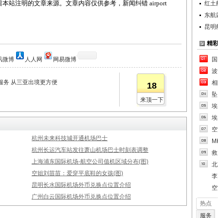
站注明的文章来源。文章内容仅供参考，新闻纠错 airport
红土
东航
昆明
精
讯微博
人人网
网易微博
国
波
服务 从三亚出境更方便
相
18
坠
来顶一下
埃
埃
空
杭州未来科技城开通机场巴士
M
杭州长运汽车站发往萧山机场巴士时刻表调整
救
上海浦东国际机场-航空公司值机区域分布(图)
北
空姐刘苗苗：爱穿平底鞋的女孩(图)
李
昆明长水国际机场外币兑换点位置介绍
空
广州白云国际机场外币兑换点位置介绍
热点
服务