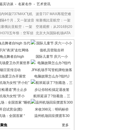
嘉宾访谈
-
名家名作
-
艺术资讯
国内96架737MAX飞机
波音737 MAX再现空难
暂
相隔4个月，又一架波音
埃塞俄比亚航空：一架
埃塞俄比亚航空：一架
空港观察：从2016到20
MH370五年祭：空军侦
北京大兴国际机场IATA
察
晚点舞者自high
国际儿童节 庆六一小
机场爱卫办开展世
电脑故障怎么办?纽约J
机场为女性“开小
航班延误了?别着急，三
机场：全国首家 “
温州机场回应摆渡车30
港聚焦
更多