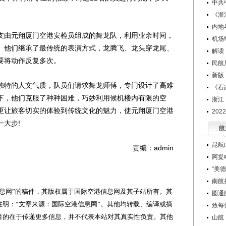
中共
《浙
内地
由元翔厦门空港安检员组成的舞龙队，利用业余时间，
机场
。他们继承了最传统的表演方式，龙腾飞、龙头穿龙尾、
解读
要将动作反复多次。
民航
新版
特的人文气质，队员们请求舞龙师傅，专门设计了高难
《石
下，他们克服了种种困难，巧妙利用候机楼内有限的空
浙江
更让旅客切实的体验到传统文化的魅力，使元翔厦门空港
20
大步!
航
昆航
责编：admin
阿提
“美
南航
网”的稿件，其版权属于国际空港信息网及其子站所有。其
圆通
明：“文章来源：国际空港信息网”。其他均转载、编译或摘
致每
目的在于传递更多信息，并不代表本站对其真实性负责。其他
山航