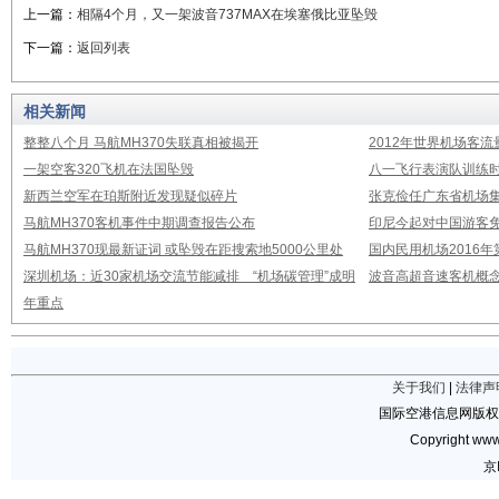
上一篇：
相隔4个月，又一架波音737MAX在埃塞俄比亚坠毁
下一篇：
返回列表
相关新闻
整整八个月 马航MH370失联真相被揭开
2012年世界机场客流
一架空客320飞机在法国坠毁
八一飞行表演队训练时
新西兰空军在珀斯附近发现疑似碎片
张克俭任广东省机场
马航MH370客机事件中期调查报告公布
印尼今起对中国游客免
马航MH370现最新证词 或坠毁在距搜索地5000公里处
国内民用机场2016
深圳机场：近30家机场交流节能减排 “机场碳管理”成明
波音高超音速客机概念
年重点
关于我们
|
法律声
国际空港信息网版权
Copyright www.
京