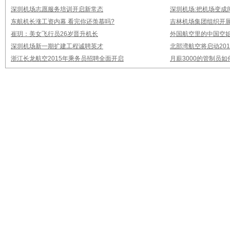
深圳机场志愿服务培训开启新常态
深圳机场:把机场变成
东航机长涨工资内幕 看完你还羡慕吗?
吉林机场集团组织开
崔玥：美女飞行员26岁晋升机长
外国航空里的中国空姐
深圳机场新一期扩建工程诚聘英才
北部湾航空将启动20
浙江长龙航空2015年乘务员招聘全面开启
月薪3000的管制员如