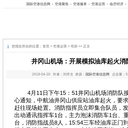
国际空港信息网
-
空港聚焦
-
空港服务
-
空港运营
-
临空经济
-
您现在所在的位置：
首页
>
空港运营
>
培训
>> 正文
井冈山机场：开展模拟油库起火消
2019-04-20
作者：刘学文 来源：
国际空港信息网
点击量：
4月11日下午15：51井冈山机场消防队
心通知，中航油井冈山供应站油库起火，要
赶往现场处置。消防指挥员立即集合队员，
出动通讯指挥车1台，主力泡沫消防车1台、
台，消防指战员8人，15:54三车经油库正门