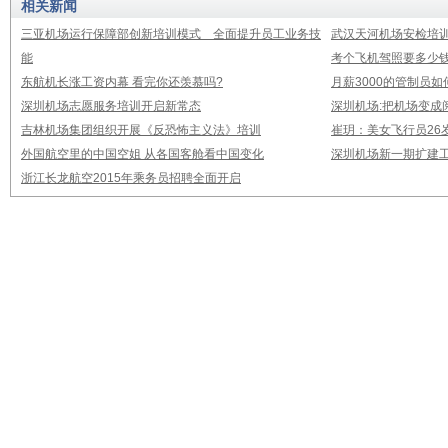
相关新闻
三亚机场运行保障部创新培训模式 全面提升员工业务技
武汉天河机场安检培
能
考个飞机驾照要多少钱
东航机长涨工资内幕 看完你还羡慕吗?
月薪3000的管制员如
深圳机场志愿服务培训开启新常态
深圳机场:把机场变成
吉林机场集团组织开展《反恐怖主义法》培训
崔玥：美女飞行员26
外国航空里的中国空姐 从各国客舱看中国变化
深圳机场新一期扩建
浙江长龙航空2015年乘务员招聘全面开启