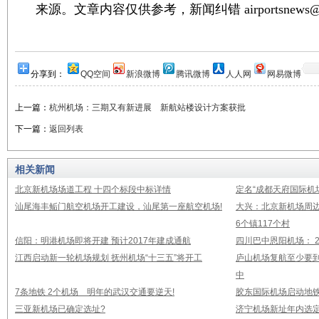
来源。文章内容仅供参考，新闻纠错 airportsnews@1
分享到：
QQ空间
新浪微博
腾讯微博
人人网
网易微博
上一篇：
杭州机场：三期又有新进展 新航站楼设计方案获批
下一篇：
返回列表
相关新闻
北京新机场场道工程 十四个标段中标详情
定名“成都天府国际机
汕尾海丰鲘门航空机场开工建设，汕尾第一座航空机场!
大兴：北京新机场周
6个镇117个村
信阳：明港机场即将开建 预计2017年建成通航
四川巴中恩阳机场： 2
江西启动新一轮机场规划 抚州机场“十三五”将开工
庐山机场复航至少要到
中
7条地铁 2个机场 明年的武汉交通要逆天!
胶东国际机场启动地铁
三亚新机场已确定选址?
济宁机场新址年内选定