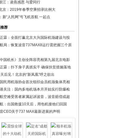
浙江：凌燕感恩 与爱同行
北京：2019年春季空乘招录比例大
：新“人民网”号飞机首航 一起点
彩推荐
正霖：全面打赢北京大兴国际机场建设与投
航局：恢复波音737MAX8运行需把握三个原
中国机长》主创全阵容亮相第九届北京电影
正霖：扑下身子真抓实干 确保扶贫措施落地
0天后见！北京的“新凤凰”呼之欲出
国民用机场协会首次组织会员机场集体亮相
港关注：国内多地机场本月开始实行防爆检
航空难受害者家属起诉波音，波音赔偿或超
航：出国救援10天后，用包机接他们回国
音CEO关于737 MAX最新进展的声明