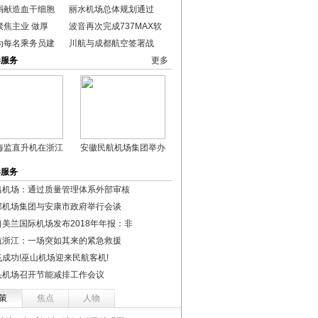
捐献造血干细胞
丽水机场总体规划通过
聚焦主业 做厚
波音再次完成737MAX软
为每名乘务员建
川航与成都航空签署战
港服务
更多
海监直升机在浙江
安徽民航机场集团举办
港服务
昌机场：通过质量管理体系外部审核
部机场集团与安康市政府举行会谈
口美兰国际机场发布2018年年报：非
航浙江：一场突如其来的紧急救援
飞成功!巫山机场迎来民航客机!
头机场召开节能减排工作会议
策
焦点
人物