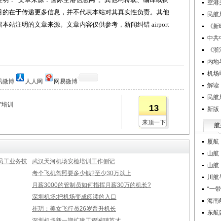
空港
目的在于传递更多信息，并不代表本站对其真实性负责。其他
民航
站注明的文章来源。文章内容仅供参考，新闻纠错 airport
《新
中共
《浙
内地
机场
讯微博
人人网
网易微博
解读
民航
”培训
13
新版
来顶一下
航
厦航
山航
员工业务技
武汉天河机场安检培训工作侧记
山航
考个飞机驾照要多少钱?至少30万以上
川航
月薪3000的管制员如何指挥月薪30万的机长?
“一
深圳机场:把机场变成阅读的入口
海南
崔玥：美女飞行员26岁晋升机长
东航
深圳机场新一期扩建工程诚聘英才