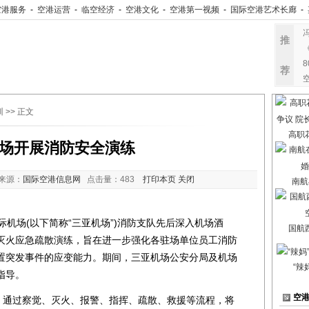
空港服务
-
空港运营
-
临空经济
-
空港文化
-
空港第一视频
-
国际空港艺术长廊
-
推
荐
训
>> 正文
高职
场开展消防安全演练
来源：
国际空港信息网
点击量：
483
打印本页
关闭
南航
机场(以下简称“三亚机场”)消防支队先后深入机场酒
国航
灭火应急疏散演练，旨在进一步强化各驻场单位员工消防
置突发事件的应变能力。期间，三亚机场公安分局及机场
“辣
指导。
空
通过察觉、灭火、报警、指挥、疏散、救援等流程，将