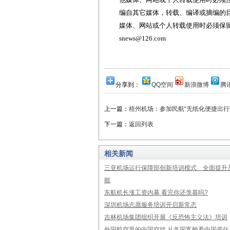
编自其它媒体，转载、编译或摘编的
媒体、网站或个人转载使用时必须保留本
snews@126.com
分享到：
QQ空间
新浪微博
腾
上一篇：
梧州机场：参加民航“无纸化便捷出行
下一篇：
返回列表
相关新闻
三亚机场运行保障部创新培训模式 全面提升
能
东航机长涨工资内幕 看完你还羡慕吗?
深圳机场志愿服务培训开启新常态
吉林机场集团组织开展《反恐怖主义法》培训
外国航空里的中国空姐 从各国客舱看中国变化