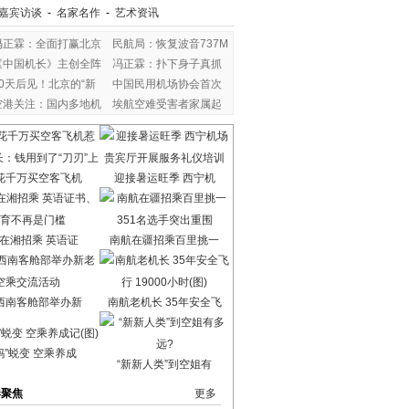
嘉宾访谈
-
名家名作
-
艺术资讯
冯正霖：全面打赢北京
民航局：恢复波音737M
《中国机长》主创全阵
冯正霖：扑下身子真抓
80天后见！北京的“新
中国民用机场协会首次
空港关注：国内多地机
埃航空难受害者家属起
花千万买空客飞机
迎接暑运旺季 西宁机
在湘招乘 英语证
南航在疆招乘百里挑一
西南客舱部举办新
南航老机长 35年安全飞
妈”蜕变 空乘养成
“新新人类”到空姐有
港聚焦
更多