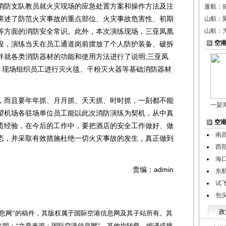
消防支队教员就火灾现场的应急处置方案和操作方法及注
厦航：
讲述了防范火灾事故的重点部位、火灾事故危害性、初期
山航：
等方面的消防安全常识。此外，本次演练现场，三亚凤凰
山航：
空
设，演练当天在员工通道岗前摆放了个人防护装备、破拆
并就各类消防器材的功能和使用方法进行了说明;三亚凤
例，现场组织员工进行灭火毯、干粉灭火器等基础消防器材
而且要年年抓、月月抓、天天抓、时时抓，一刻都不能
一架
望机场各驻场单位员工能以此次消防演练为契机，从中真
空
贵经验，在今后的工作中，要把酒店的安全工作做好、做
南
态，并采取有效措施杜绝一切火灾事故的发生，真正做到
西
海
责编：admin
东
试
包
政
网”的稿件，其版权属于国际空港信息网及其子站所有。其
明：“文章来源：国际空港信息网”。其他均转载、编译或摘