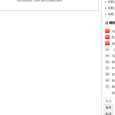
东航
东航
东航
精
冯
民
则
《
冯
8
中
空
埃
南
波
热点
服务
航线