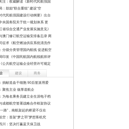
关注：权威解读《新时代民航强国
局：鼓励“联合重组” 建设“空
时代民航强国建设行动纲要》出台
中央国务院关于统一规划体系 更
江省综合交通产业发展实施意见》
与澳门修订航空运输安排备忘录 两
司征求《航空燃油供应系统清洗作
：分级分类管理国内航线 促进航空
局印发《中国民航国内航线航班评
《公共航空运输企业经营许可规定
企
建设
商务
：捐献造血干细胞 90后签派用爱
：聚焦主业 做厚道航企
：为每名乘务员建立全生涯电子档
与成都航空签署战略合作框架协议
带一路”，南航架起的桥梁不仅在
航空：首架“梦之羽”梦想客机究
四川：坚决打赢蓝天保卫战