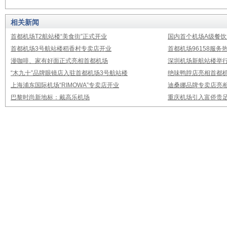
相关新闻
首都机场T2航站楼“美食街”正式开业
国内首个机场A级餐饮
首都机场3号航站楼稻香村专卖店开业
首都机场96158服
漫咖啡、家有好面正式亮相首都机场
深圳机场新航站楼举
“木九十”品牌眼镜店入驻首都机场3号航站楼
绝味鸭脖店亮相首都机
上海浦东国际机场“RIMOWA”专卖店开业
迪桑娜品牌专卖店亮
巴黎时尚新地标：戴高乐机场
重庆机场引入富侨贵