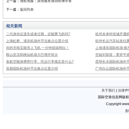
上一篇：
海航地服：真情服务感动哈佛学者
下一篇：
返回列表
相关新闻
二代身份证遗失或者过期，还能乘飞机吗?
杭州未来科技城开通
上海虹桥、浦东机场外币兑换点位置介绍
杭州长运汽车站发往
你的充电宝能否上飞机 一分钟就搞明白！
上海浦东国际机场-航
鞍山至沈阳桃仙机场大巴增开班次
空姐刘苗苗：爱穿平底
各航空随身携带行李、托运行李规定是什么?
昆明长水国际机场外
首都国际机场外币兑换点位置介绍
广州白云国际机场外
关于我们
|
法律声
国际空港信息网版权
Copyright www.
京