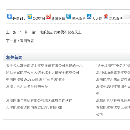
分享到：
QQ空间
新浪微博
腾讯微博
人人网
网易微博
上一篇：
“一带一路”，南航架起的桥梁不仅在天上
下一篇：
返回列表
相关新闻
关于拟批准云南红土航空股份有限公司筹建的公示
“扬子江航空”更名为“
约旦皇家航空公司入选全球十大最安全航空公司
深圳机场低成本航空强
中国国航被Skytrax降级为“三星级”航企
海南航空迎来两架崭新A3
厦航：再迎百名台籍乘务员
海航生态科技集团今日
型
厦航国旅与兰研有限公司结为战略合作伙伴
成都新机场将有几家基
天津航空引进国内首架E195客机(图)
首都航空在沈增设基地
公司