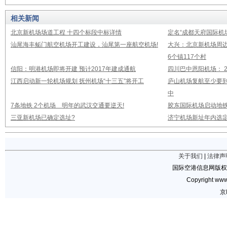
相关新闻
北京新机场场道工程 十四个标段中标详情
定名“成都天府国际机
汕尾海丰鲘门航空机场开工建设，汕尾第一座航空机场!
大兴：北京新机场周
6个镇117个村
信阳：明港机场即将开建 预计2017年建成通航
四川巴中恩阳机场： 2
江西启动新一轮机场规划 抚州机场“十三五”将开工
庐山机场复航至少要到
中
7条地铁 2个机场 明年的武汉交通要逆天!
胶东国际机场启动地铁
三亚新机场已确定选址?
济宁机场新址年内选定
关于我们
|
法律声
国际空港信息网版权
Copyright www.
京