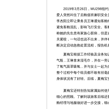
2019年3月26日，MU298
爱人突然叫住了后舱值班兼职安全
李杰阳立即让乘务员王琳通知客舱
避免客舱混乱，影响飞行安全。客
称她的先生患有家族心脏病，但是
关紧咬，一句话也说不出来，并伴
断决定启动急救处置流程，报告机
夏梅宝根据工作经验及业务知识
气瓶，王琳拿来湿毛巾，并在一旁
了氧气面罩吸氧，并与女士一起为
整个过程中每个组员都不敢有丝毫
身体状况有了好转。后续，夏梅宝
夏梅宝还特别告知家属如何使用
细心的照顾。了解到该旅客后续还
舱经理与地服做好进一步交接，细