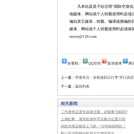
凡本站及其子站注明“国际空港信息
他媒体、网站或个人转载使用时必须注
编自其它媒体，转载、编译或摘编的
媒体、网站或个人转载使用时必须保留本
snews@126.com
分享到：
QQ空间
新浪微博
腾
上一篇：
空港关注：全程追踪让行李“开口说话
下一篇：
返回列表
相关新闻
二代身份证遗失或者过期，还能乘飞机吗?
上海虹桥、浦东机场外币兑换点位置介绍
你的充电宝能否上飞机 一分钟就搞明白！
鞍山至沈阳桃仙机场大巴增开班次