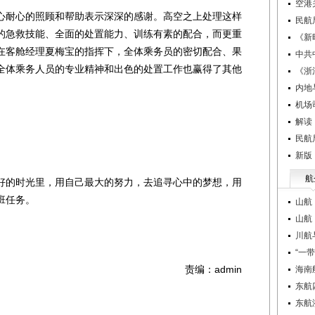
空港
耐心的照顾和帮助表示深深的感谢。高空之上处理这样
民航
的急救技能、全面的处置能力、训练有素的配合，而更重
《新
在客舱经理夏梅宝的指挥下，全体乘务员的密切配合、果
中共
全体乘务人员的专业精神和出色的处置工作也赢得了其他
《浙
内地
机场
解读
民航
新版
航
的时光里，用自己最大的努力，去追寻心中的梦想，用
班任务。
山航
山航
川航
“一
责编：admin
海南
东航
东航