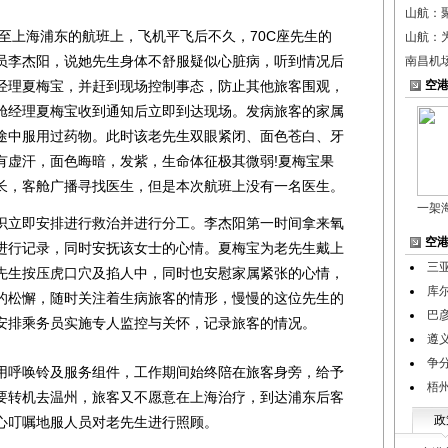
山航：
纽约至上海浦东的航班上，飞机平飞后不久，70C座先生的
山航：
员李杰阳，说她先生身体不舒服疑似心脏病，听到情况后
南昌机
经理夏梅宝，并赶到现场控制事态，防止其他旅客围观，
空
舱经理夏梅宝收到通知后立即到达现场。发病旅客的家属
途中服用过药物。此时该老先生双眼紧闭、面色苍白、牙
有虚汗，面色晦暗，发紫，生命体征极其微弱!夏梅宝果
长，客舱广播寻找医生，但是本次航班上没有一名医生。
一架
立即安排进行救治并进行分工。李杰阳第一时间拿来氧
空
进行记录，同时安抚该女士的心情。夏梅宝为老先生戴上
三
先生按压虎口穴及掐人中，同时也安慰家属紧张的心情，
库
的松懈，随时关注着生病旅客的情形，慢慢的这位先生的
巴
安排乘务员实施专人监控与关怀，记录旅客的情况。
遵
争
呼唤铃及服务组件，工作期间始终陪在旅客身旁，给予
梧
要转机去温州，旅客又不愿意在上海治疗，到达浦东后客
政
心叮嘱地服人员对老先生进行照顾。