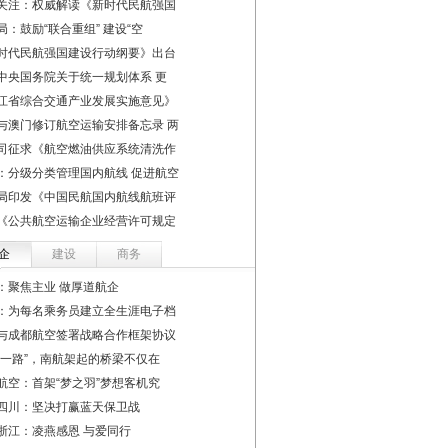
关注：权威解读《新时代民航强国
局：鼓励“联合重组” 建设“空
时代民航强国建设行动纲要》出台
中央国务院关于统一规划体系 更
江省综合交通产业发展实施意见》
与澳门修订航空运输安排备忘录 两
司征求《航空燃油供应系统清洗作
：分级分类管理国内航线 促进航空
局印发《中国民航国内航线航班评
《公共航空运输企业经营许可规定
企
建设
商务
：聚焦主业 做厚道航企
：为每名乘务员建立全生涯电子档
与成都航空签署战略合作框架协议
带一路”，南航架起的桥梁不仅在
航空：首架“梦之羽”梦想客机究
四川：坚决打赢蓝天保卫战
浙江：凌燕感恩 与爱同行