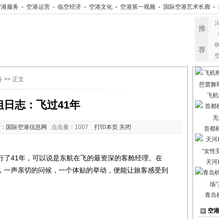
空港服务
-
空港运营
-
临空经济
-
空港文化
-
空港第一视频
-
国际空港艺术长廊
-
推
荐
务
>> 正文
飞机
姐日志：飞过41年
：
国际空港信息网
点击量：
1007
打印本页
关闭
首都
行了41年，可以说是东航在飞的最资深的客舱经理。在
天河
，一声亲切的问候，一个体贴的举动，便能让旅客感受到
青岛
空