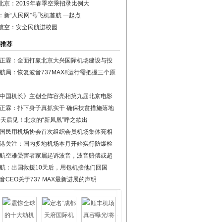
北京：2019年春季空乘招录比例大
：新“人民网”号飞机首航 一起点
航空：安全民航进校园
彩推荐
正霖：全面打赢北京大兴国际机场建设与投
航局：恢复波音737MAX8运行需把握三个原
中国机长》主创全阵容亮相第九届北京电影
正霖：扑下身子真抓实干 确保扶贫措施落地
0天后见！北京的“新凤凰”呼之欲出
国民用机场协会首次组织会员机场集体亮相
港关注：国内多地机场本月开始实行防爆检
航空难受害者家属起诉波音，波音赔偿或超
航：出国救援10天后，用包机接他们回国
音CEO关于737 MAX最新进展的声明