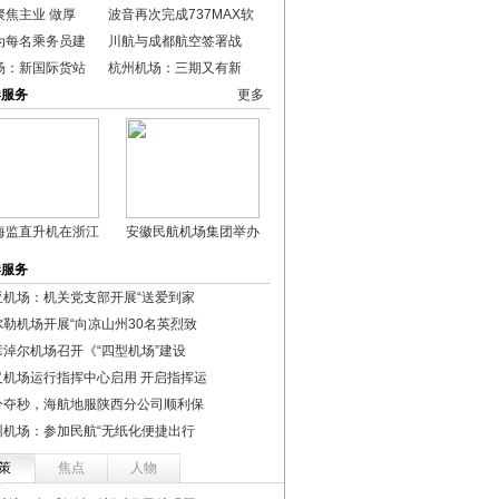
聚焦主业 做厚
波音再次完成737MAX软
为每名乘务员建
川航与成都航空签署战
场：新国际货站
杭州机场：三期又有新
港服务
更多
海监直升机在浙江
安徽民航机场集团举办
港服务
亚机场：机关党支部开展“送爱到家
尔勒机场开展“向凉山州30名英烈致
彦淖尔机场召开《“四型机场”建设
义机场运行指挥中心启用 开启指挥运
分夺秒，海航地服陕西分公司顺利保
州机场：参加民航“无纸化便捷出行
策
焦点
人物