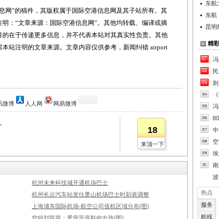
东航
网”的稿件，其版权属于国际空港信息网及其子站所有。其
东航
明：“文章来源：国际空港信息网”。其他均转载、编译或摘
昆明
目的在于传递更多信息，并不代表本站对其真实性负责。其他
精
站注明的文章来源。文章内容仅供参考，新闻纠错 airport
冯
民
则
《
讯微博
人人网
网易微博
冯
8
”
18
中
空
来顶一下
埃
南
波
杭州未来科技城开通机场巴士
热点
杭州长运汽车站发往萧山机场巴士时刻表调整
服务
上海浦东国际机场-航空公司值机区域分布(图)
航线
空姐刘苗苗：爱穿平底鞋的女孩(图)