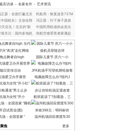
嘉宾访谈
-
名家名作
-
艺术资讯
冯正霖：全面打赢北京
民航局：恢复波音737M
《中国机长》主创全阵
冯正霖：扑下身子真抓
80天后见！北京的“新
中国民用机场协会首次
空港关注：国内多地机
埃航空难受害者家属起
晚点舞者自high
国际儿童节 庆六一小
机场爱卫办开展世
电脑故障怎么办?纽约J
机场为女性“开小
航班延误了?别着急，三
机场：全国首家 “
温州机场回应摆渡车30
港聚焦
更多