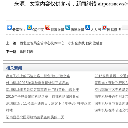
来源。文章内容仅供参考，新闻纠错 airportsnews@1
分享到：
QQ空间
新浪微博
腾讯微博
人人网
网易微博
上一篇：
西北空管局空管中心技保中心：守安全底线 促岗位融合
下一篇：
返回列表
相关新闻
盘点飞机上的不速之客：鳄鱼“散步”致空难
2016珠海航展：交通
佛山机场2015年夏秋季航班计划正式发布
黄海光：守护飞行区23
深圳机场将迎暑运客流高峰 热门航票价小幅上涨
克拉玛依市区至机场
2015年全球最繁忙机场名单：首都机场屈居亚军
南宁机场开通至河池市
深圳机场：11号线开通首日，旅客下了地铁3分钟即达航
深圳机场春节黄金周迎
站楼
深圳机场在毕节遵义推
记南昌昌北国际机场监装监卸员的一天