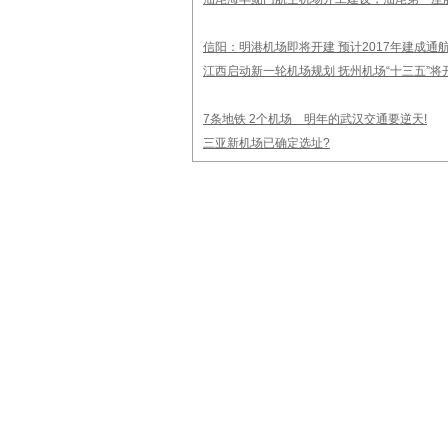
信阳：明港机场即将开建 预计2017年建成通
江西启动新一轮机场规划 抚州机场“十三五”将
7条地铁 2个机场 明年的武汉交通要逆天!
三亚新机场已确定选址?