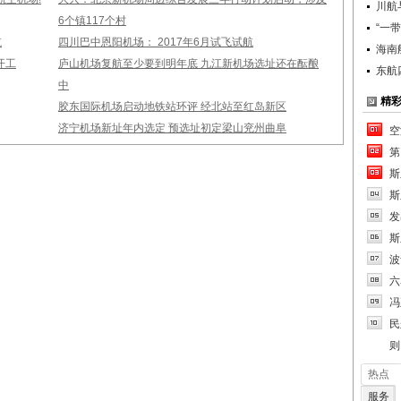
川航
6个镇117个村
“一
航
四川巴中恩阳机场： 2017年6月试飞试航
海南
开工
庐山机场复航至少要到明年底 九江新机场选址还在酝酿
东航
中
精
胶东国际机场启动地铁站环评 经北站至红岛新区
济宁机场新址年内选定 预选址初定梁山兖州曲阜
空
第
斯
斯
发
斯
波
六
冯
民
则
热点
服务