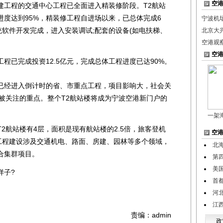
空
工程的交通中心工程已全面进入精装修阶段。T2航站
度达到95%，精装修工程自进场以来，已总体完成6
宁波机
统软件开发完成，进入安装调试;配套的设备(如电扶梯、
北京大
空港观
空
已完成投资12.5亿元，完成总体工程进度已达90%。
经进入倒计时的省、市重点工程，项目影响大，社会关
被关注的重点。整个T2航站楼将成为宁波空港新门户的
一架
航站楼有4层，面积是现有航站楼的2.5倍，旅客登机
空
，工程建设涉及交通机电、路面、房建、园林等多个领域，
北
合集群项目。
第
美
子?
首
河
江
责编：admin
政