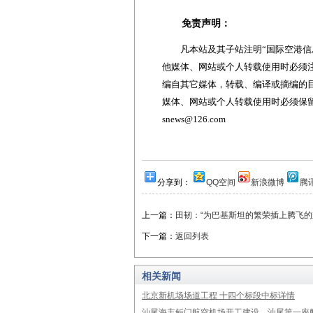
免责声明：
凡本站及其子站注明“国际空港信息
他媒体、网站或个人转载使用时必须注
编自其它媒体，转载、编译或摘编的
媒体、网站或个人转载使用时必须保留本
snews@126.com
分享到：
QQ空间
新浪微博
腾
上一篇：
田韧：“为巴基斯坦的繁荣插上腾飞的
下一篇：
返回列表
相关新闻
北京新机场场道工程 十四个标段中标详情
汕尾海丰鲘门航空机场开工建设，汕尾第一座航