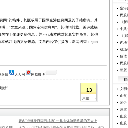
空港
民航
网”的稿件，其版权属于国际空港信息网及其子站所有。其
《新
明：“文章来源：国际空港信息网”。其他均转载、编译或摘
中共
目的在于传递更多信息，并不代表本站对其真实性负责。其他
《浙
站注明的文章来源。文章内容仅供参考，新闻纠错 airport
内地
机场
解读
民航
新版
讯微博
人人网
网易微博
航
翅膀”
文明
13
山航
来顶一下
延边
厦航
山航
定名“成都天府国际机场” 一起来体验新机场的高大上
山航
空机场!
大兴：北京新机场周边综合发展三年行动计划启动，涉及