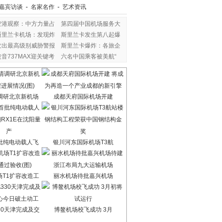
嘉宾访谈
-
名家名作
-
艺术资讯
空港观察：中方力量占
第四届中国机场服务大
斯里兰卡机场：发现炸
斯里兰卡发生第八起爆
发出最高级别威胁警报
斯里兰卡爆炸：各旅企
波音737MAX迎关键考
六名中国乘客被美航“
验
调研北京新机场
成都天府国际机场开建
批纯电动载人飞
银川河东国际机场T3航
场T1扩容改造工
丽水机场待批嘉兴机场
30天津完成及交
博鳌机场校飞成功 3月