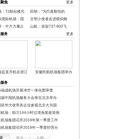
港聚焦
更多
场：T2航站楼完
田韧：“为巴基斯坦的
兴国际机场：国
文明小使者走进模拟舱
察：中方力量占
山航：首架737-800飞
港服务
更多
海监直升机在浙江
安徽民航机场集团举办
港服务
海福成机场开展净空一体化图审查
四届中国机场服务大会将在北京举办
国驻华大使率美企业参观北京大兴国
都机场：助力144小时过境免签政策推
北机场集团召开2019年第一季度工作
西机场集团召开2019年一季度经营分
策
焦点
人物