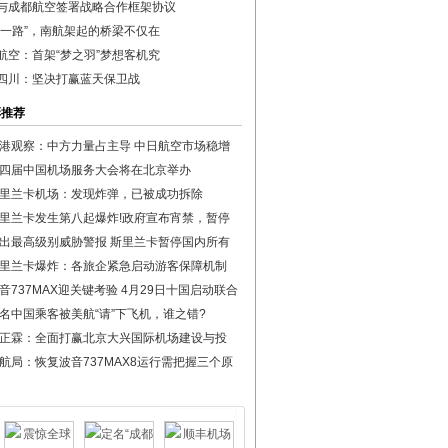
与成都航空签署战略合作框架协议
带一路”，南航架起的桥梁不仅在
航空：首架“梦之羽”梦想客机究
四川：坚决打赢蓝天保卫战
彩推荐
港观察：中方力量占主导 中日航空市场稳增
四届中国机场服务大会将在北京举办
里兰卡机场：发现炸弹，已被成功拆除
里兰卡发生第八起爆炸!政府宣布宵禁，暂停
出最高级别威胁警报 斯里兰卡暂停国内所有
里兰卡爆炸：各旅企紧急启动游客保障机制
音737MAX迎关键考验 4月29日十国启动联合
名中国乘客被美航“请”下飞机，谁之错?
正霖：全面打赢北京大兴国际机场建设与投
航局：恢复波音737MAX8运行需把握三个原