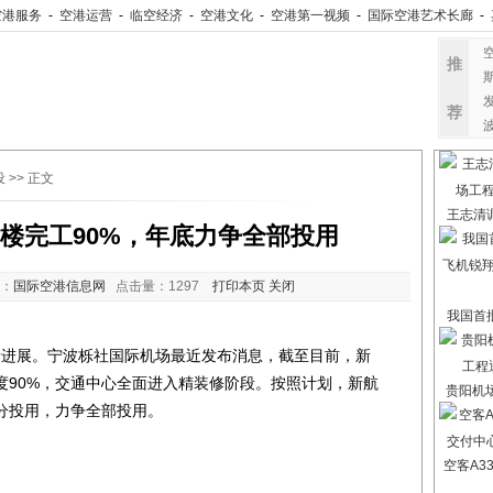
空港服务
-
空港运营
-
临空经济
-
空港文化
-
空港第一视频
-
国际空港艺术长廊
-
推
荐
设
>> 正文
王志清
站楼完工90%，年底力争全部投用
：
国际空港信息网
点击量：
1297
打印本页
关闭
我国首
进展。宁波栎社国际机场最近发布消息，截至目前，新
度90%，交通中心全面进入精装修阶段。按照计划，新航
贵阳机
分投用，力争全部投用。
空客A3