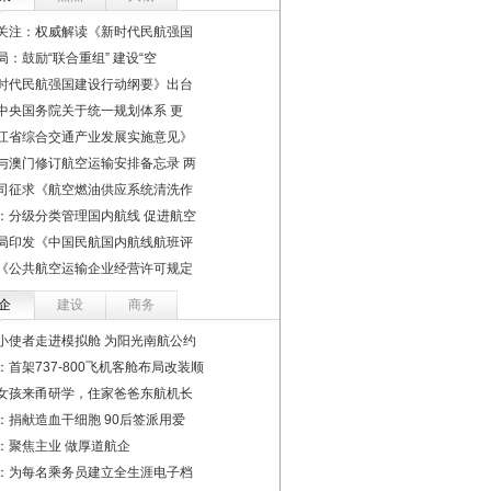
关注：权威解读《新时代民航强国
局：鼓励“联合重组” 建设“空
时代民航强国建设行动纲要》出台
中央国务院关于统一规划体系 更
江省综合交通产业发展实施意见》
与澳门修订航空运输安排备忘录 两
司征求《航空燃油供应系统清洗作
：分级分类管理国内航线 促进航空
局印发《中国民航国内航线航班评
《公共航空运输企业经营许可规定
企
建设
商务
小使者走进模拟舱 为阳光南航公约
：首架737-800飞机客舱布局改装顺
女孩来甬研学，住家爸爸东航机长
：捐献造血干细胞 90后签派用爱
：聚焦主业 做厚道航企
：为每名乘务员建立全生涯电子档