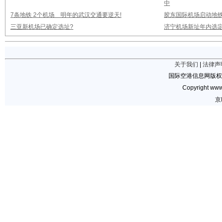
中
7条地铁 2个机场 明年的武汉交通要逆天!
胶东国际机场启动地铁
三亚新机场已确定选址?
济宁机场新址年内选定
关于我们
|
法律声
国际空港信息网版权
Copyright www.
京