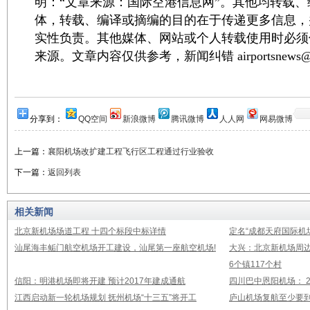
明：“文章来源：国际空港信息网”。其他均转载
体，转载、编译或摘编的目的在于传递更多信息，
实性负责。其他媒体、网站或个人转载使用时必须
来源。文章内容仅供参考，新闻纠错 airportsnews@1
分享到：
QQ空间
新浪微博
腾讯微博
人人网
网易微博
上一篇：
襄阳机场改扩建工程飞行区工程通过行业验收
下一篇：
返回列表
相关新闻
北京新机场场道工程 十四个标段中标详情
定名“成都天府国际机
汕尾海丰鲘门航空机场开工建设，汕尾第一座航空机场!
大兴：北京新机场周
6个镇117个村
信阳：明港机场即将开建 预计2017年建成通航
四川巴中恩阳机场： 2
江西启动新一轮机场规划 抚州机场“十三五”将开工
庐山机场复航至少要到