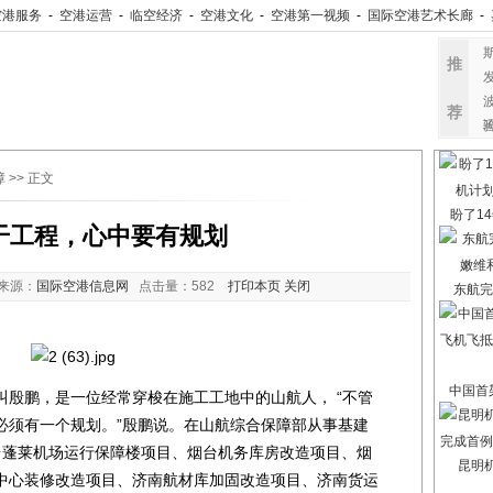
空港服务
-
空港运营
-
临空经济
-
空港文化
-
空港第一视频
-
国际空港艺术长廊
-
推
荐
障
>> 正文
盼了14
干工程，心中要有规划
来源：
国际空港信息网
点击量：
582
打印本页
关闭
东航完
中国首架
鹏，是一位经常穿梭在施工工地中的山航人， “不管
必须有一个规划。”殷鹏说。在山航综合保障部从事基建
台蓬莱机场运行保障楼项目、烟台机务库房改造项目、烟
昆明
中心装修改造项目、济南航材库加固改造项目、济南货运