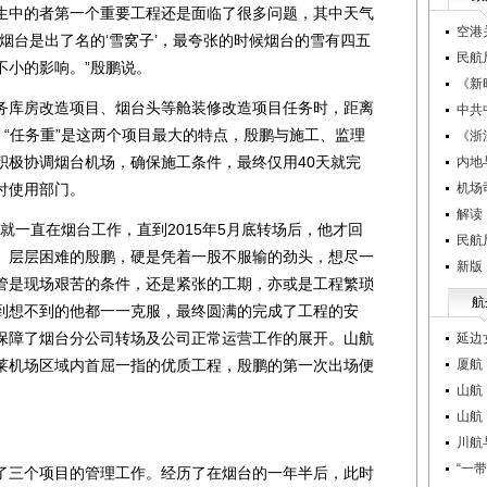
中的者第一个重要工程还是面临了很多问题，其中天气
空港
烟台是出了名的‘雪窝子’，最夸张的时候烟台的雪有四五
民航
不小的影响。”殷鹏说。
《新
库房改造项目、烟台头等舱装修改造项目任务时，距离
中共
、“任务重”是这两个项目最大的特点，殷鹏与施工、监理
《浙
积极协调烟台机场，确保施工条件，最终仅用40天就完
内地
付使用部门。
机场
解读
就一直在烟台工作，直到2015年5月底转场后，他才回
民航
、层层困难的殷鹏，硬是凭着一股不服输的劲头，想尽一
新版
管是现场艰苦的条件，还是紧张的工期，亦或是工程繁琐
航
到想不到的他都一一克服，最终圆满的完成了工程的安
保障了烟台分公司转场及公司正常运营工作的展开。山航
延边
莱机场区域内首屈一指的优质工程，殷鹏的第一次出场便
厦航
山航
山航
川航
“一
三个项目的管理工作。经历了在烟台的一年半后，此时