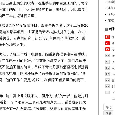
海南
知自己身上肩负的职责，在接手新的项目施工期间，每个
东航
场施工的项目，下班后他经常要留下来加班，因此错过回
东航
自己开车往返近百公里。
东航
岛培训园区箱变安装项目。殷鹏告诉笔者，这个工程是20
精
配电室增容项目，主要是为新增模拟机提供供电。在201
斯
相关领导、专家的研究，结合设计单位的合理化建议，采
斯
压器的增容方案。
发
化，了解工作后，殷鹏便开始重新办理供电申请手续，
斯
到了供电公司的批准。“新获批的箱变方案，项目总体费
波
方案不仅施工相对简单，节约了青岛丹顶鹤酒店宿舍拆迁费
六
靠性供电费，同时还解决了宿舍拆迁后的安置问题。”殷
冯
同，他的工作主要是“花钱”，在保障工程质量的前提下，
民
则
《
山航主营业务关联不大，但身为山航的一员，他还是对
冯
候看着一个个项目从立项到最终如期完工，看着眼前的大
热点
里都会有一种自豪感。”殷鹏说。这也是他喜欢基建工作
服务