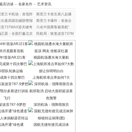
嘉宾访谈
-
名家名作
-
艺术资讯
斯里兰卡机场：发现炸
斯里兰卡发生第八起爆
发出最高级别威胁警报
斯里兰卡爆炸：各旅企
波音737MAX迎关键考
六名中国乘客被美航“
验
冯正霖：全面打赢北京
民航局：恢复波音737M
年!首架ARJ21客
桃园机场遭水淹大量航
成第十四次黎巴
上海航班准点率如何?大
波音787-9梦想
深圳机场：强降雨致百
机场开通“绿色通
国航无缝衔接完成活体