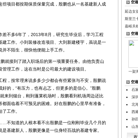
空
这些项目都按期保质保量完成，殷鹏也从一名基建新人成
延边女
斯里兰
嘉峪关
空
不多6年了，2013年8月，研究生毕业后，学习工程
基建工作。小到装修改造项目、大到新建楼宇，虽说是一
说并不陌生，很快他便能上手工作。
鹏就接到了踏入职场后的第一项重要任务。由他负责山
设管理工作，这在当时是公司最大的建设项目。
一架
程，按常理来说多多少少都会有些紧张与不安，殷鹏说
空
成好的，“有压力，也有忐忑，但更多的是信心。”殷鹏
石
前期就来到烟台，刚到蓬莱机场时，殷鹏看到机场周边还比
深
等都面临着不可预见的困难。好在殷鹏的心里早有准备，
北
始了工作。
西
孙
…不知道的人根本看不出殷鹏是一位刚刚毕业几个月的
山
说是基建新人，殷鹏更像是一位身经百战的基建专家。
政