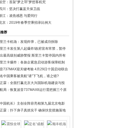
航空：首架“梦之羽”梦想客机究
四川：坚决打赢蓝天保卫战
浙江：凌燕感恩 与爱同行
北京：2019年春季空乘招录比例大
彩推荐
里兰卡机场：发现炸弹，已被成功拆除
里兰卡发生第八起爆炸!政府宣布宵禁，暂停
出最高级别威胁警报 斯里兰卡暂停国内所有
里兰卡爆炸：各旅企紧急启动游客保障机制
音737MAX迎关键考验 4月29日十国启动联合
名中国乘客被美航“请”下飞机，谁之错?
正霖：全面打赢北京大兴国际机场建设与投
航局：恢复波音737MAX8运行需把握三个原
中国机长》主创全阵容亮相第九届北京电影
正霖：扑下身子真抓实干 确保扶贫措施落地