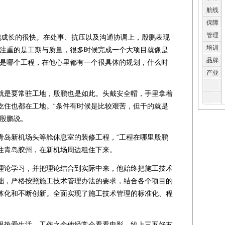
航线
保障
管理
成长的很快。在处事、抗压以及沟通协调上，殷鹏表现
培训
作注重的是工期与质量，很多时候完成一个大项目就像是
品牌
管是哪个工程，在他心里都有一个很具体的规划，什么时
产业
是要常驻工地，殷鹏也是如此。头戴安全帽，手里拿着
吃住也都在工地。“条件有时候是比较艰苦，但干的就是
”殷鹏说。
岛新机场头等舱休息室的装修工程，“工程在哪里殷鹏
往青岛胶州，在新机场周边租住下来。
论学习，并把理论结合到实际中来，他始终把施工技术
础，严格按照施工技术管理办法的要求，结合各个项目的
体化和不断创新。全面实现了施工技术管理的标准化、程
热爱生活。工作之余他经常会看看电影，约上三五好友