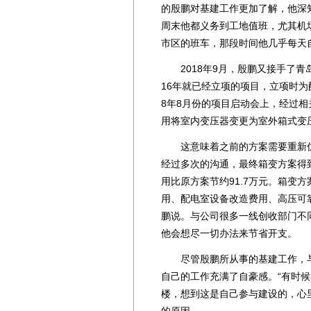
的殷鹏对基建工作更加了解，他深
周末他都义务到工地值班，尤其机
市区的班车，那段时间他几乎每天
2018年9月，殷鹏又接手了青
16年就已经立项的项目，立项时为
8年8月份的项目启动会上，经过
用将室内变压器变更为室外箱式变
这意味着之前的方案需要重新优
经过多次的沟通，最终箱变方案得
用比原方案节约91.7万元。箱变
用、配电室设备改造费用、高压可
鹏说。与公司很多一线创收部门不
他会想尽一切办法来节省开支。
尽管殷鹏所从事的基建工作，与
自己的工作充满了自豪感。“有时
楼，想到这是自己参与建设的，心
的原因。