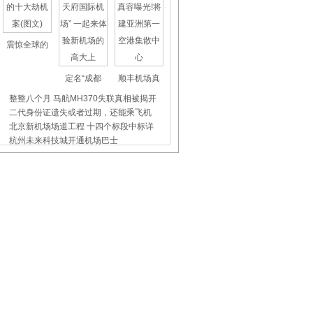
震惊全球的
定名“成都
顺丰机场真
整整八个月 马航MH370失联真相被揭开
二代身份证遗失或者过期，还能乘飞机
北京新机场场道工程 十四个标段中标详
杭州未来科技城开通机场巴士
上海虹桥、浦东机场外币兑换点位置介
昨天东航5509航班没出事，我们都应该
飞机晚点舞
国际儿童节
首都机场爱
白云机场：七旬老伯初次乘机迷路 热
白云机场：真诚待客满天下，春风服务
白云机场：囧 旅客赤脚过安检 暖 安检