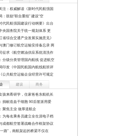
关注：权威解读《新时代民航强国
局：鼓励“联合重组” 建设“空
时代民航强国建设行动纲要》出台
中央国务院关于统一规划体系 更
江省综合交通产业发展实施意见》
与澳门修订航空运输安排备忘录 两
司征求《航空燃油供应系统清洗作
：分级分类管理国内航线 促进航空
局印发《中国民航国内航线航班评
《公共航空运输企业经营许可规定
企
建设
商务
女孩来甬研学，住家爸爸东航机长
：捐献造血干细胞 90后签派用爱
：聚焦主业 做厚道航企
：为每名乘务员建立全生涯电子档
与成都航空签署战略合作框架协议
带一路”，南航架起的桥梁不仅在