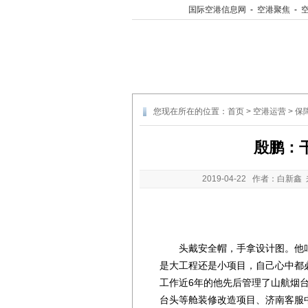
国际空港信息网
-
空港聚焦
-
您现在所在的位置：
首页
>
空港运营
>
保
殷鹏：
2019-04-22
作者：白新鑫 
头戴安全帽，手拿设计图。他叫殷
是大工程还是小项目，自己心中都
工作近6年的他先后管理了山航烟
台头等舱装修改造项目、济南客服