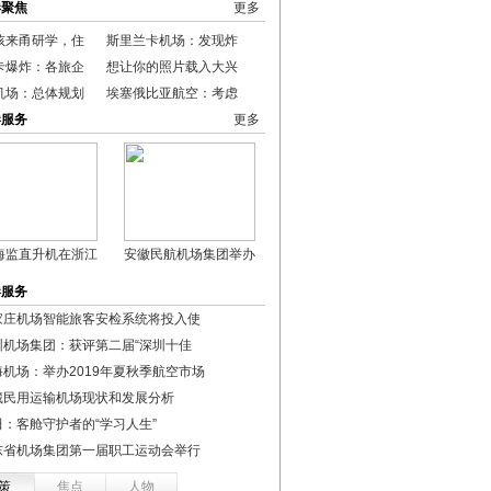
港聚焦
更多
孩来甬研学，住
斯里兰卡机场：发现炸
卡爆炸：各旅企
想让你的照片载入大兴
机场：总体规划
埃塞俄比亚航空：考虑
港服务
更多
海监直升机在浙江
安徽民航机场集团举办
港服务
家庄机场智能旅客安检系统将投入使
圳机场集团：获评第二届“深圳十佳
海机场：举办2019年夏秋季航空市场
藏民用运输机场现状和发展分析
田：客舱守护者的“学习人生”
东省机场集团第一届职工运动会举行
策
焦点
人物