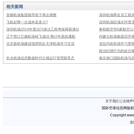
相关新闻
首都机场集团领导班子再次调整
深圳机场两名员工获评
飞机起降一次成本是多少?
深圳机场区域水环境“
深圳机场2014年度治污保洁工程考核再获满分
春秋航空等6家航空公
辽宁营口兰旗机场校飞成功 预计年底前通航
内蒙古机场集团召开
北京新机场建设指挥部赴天津机场学习交流
克拉玛依机场学习贯
政治纪律行为的处分
长水机场信息数据时代引领运行管理新常态
南京禄口国际机场与
关于我们
|
法律声
国际空港信息网版权
Copyright www.
京