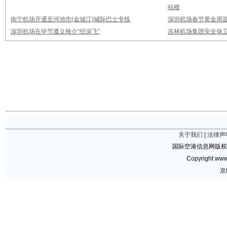
站楼
南宁机场开通至河池市(金城江)城际巴士专线
深圳机场春节黄金周迎
深圳机场在毕节遵义推介“经深飞”
吉林机场集团安全保卫
关于我们
|
法律声
国际空港信息网版权
Copyright www.
京