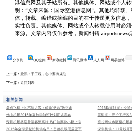
港信息网及其子站所有。其他媒体、网站或个人转
明：“文章来源：国际空港信息网”。其他均转载
体，转载、编译或摘编的目的在于传递更多信息，
实性负责。其他媒体、网站或个人转载使用时必须
来源。文章内容仅供参考，新闻纠错 airportsnews@1
分享到：
QQ空间
新浪微博
腾讯微博
人人网
网易微博
上一篇：
殷鹏：干工程，心中要有规划
下一篇：
返回列表
相关新闻
盘点飞机上的不速之客：鳄鱼“散步”致空难
2016珠海航展：交通
佛山机场2015年夏秋季航班计划正式发布
黄海光：守护飞行区23
深圳机场将迎暑运客流高峰 热门航票价小幅上涨
克拉玛依市区至机场
2015年全球最繁忙机场名单：首都机场屈居亚军
深圳机场：11号线开