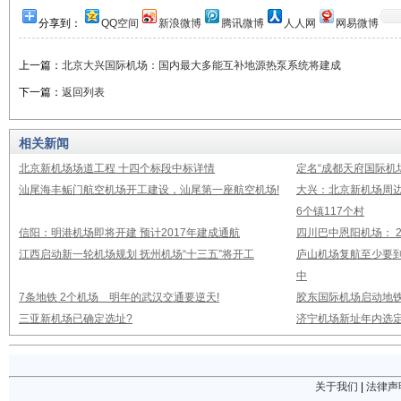
分享到：
QQ空间
新浪微博
腾讯微博
人人网
网易微博
上一篇：
北京大兴国际机场：国内最大多能互补地源热泵系统将建成
下一篇：
返回列表
相关新闻
北京新机场场道工程 十四个标段中标详情
定名“成都天府国际机
汕尾海丰鲘门航空机场开工建设，汕尾第一座航空机场!
大兴：北京新机场周
6个镇117个村
信阳：明港机场即将开建 预计2017年建成通航
四川巴中恩阳机场： 2
江西启动新一轮机场规划 抚州机场“十三五”将开工
庐山机场复航至少要到
中
7条地铁 2个机场 明年的武汉交通要逆天!
胶东国际机场启动地铁
三亚新机场已确定选址?
济宁机场新址年内选定
关于我们
|
法律声