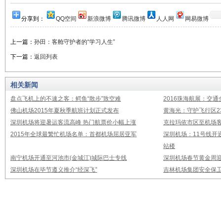
分享到：
QQ空间
新浪微博
腾讯微博
人人网
网易微博
上一篇：
孙田：客舱守护者的“学习人生”
下一篇：
返回列表
相关新闻
盘点飞机上的不速之客：鳄鱼“散步”致空难
2016珠海航展：交通
佛山机场2015年夏秋季航班计划正式发布
黄海光：守护飞行区23
深圳机场将迎暑运客流高峰 热门航票价小幅上涨
克拉玛依市区至机场
2015年全球最繁忙机场名单：首都机场屈居亚军
深圳机场：11号线开
站楼
南宁机场开通至河池市(金城江)城际巴士专线
深圳机场春节黄金周迎
深圳机场在毕节遵义推介“经深飞”
吉林机场集团安全保卫