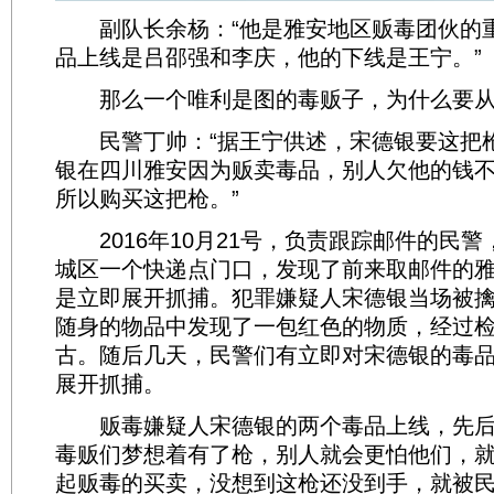
副队长余杨：“他是雅安地区贩毒团伙的
品上线是吕邵强和李庆，他的下线是王宁。”
那么一个唯利是图的毒贩子，为什么要从
民警丁帅：“据王宁供述，宋德银要这把
银在四川雅安因为贩卖毒品，别人欠他的钱
所以购买这把枪。”
2016年10月21号，负责跟踪邮件的民警
城区一个快递点门口，发现了前来取邮件的
是立即展开抓捕。犯罪嫌疑人宋德银当场被
随身的物品中发现了一包红色的物质，经过
古。随后几天，民警们有立即对宋德银的毒
展开抓捕。
贩毒嫌疑人宋德银的两个毒品上线，先后
毒贩们梦想着有了枪，别人就会更怕他们，
起贩毒的买卖，没想到这枪还没到手，就被