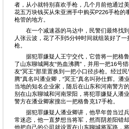
者，从小就特别喜欢手枪，几个月前他通过
花五万块钱买从朱亚洲手中购买P226手枪的
枪管的地方。
在一个减速器的马达中，民警们最终找到
人张云波，花了不到5分钟时间就组装好了一把
枪。
据犯罪嫌疑人王宁交代，它曾将一把格鲁克
了山东聊城网友“热血沸腾”，并用一把16号
友“冥王”那里置换到一把小口径步枪。经过民
腾”真名叫潘业卿，“冥王”真名叫孙仕辉。潘
当地的知名企业家，随后在山东和河南警方
别在山东聊城和河南荥阳，将犯罪嫌疑人潘
警方在潘业卿家搜出一把格鲁克17手枪。
据犯罪嫌疑人潘业卿讲，他早年曾当过兵
常迷恋，他一直梦想当将军，然而阴差阳错
他把自己的公司就设置在山东聊城将军路，