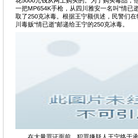
花5000元钱从网上购买的。为了购买毒品，
一把MP654K手枪，从四川雅安一名叫“情已
取了250克冰毒。根据王宁额供述，民警们
川毒贩“情已逝”邮递给王宁的250克冰毒。
在大量罪证面前，犯罪嫌疑人王宁终于承