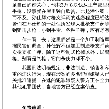
足自己的虚荣心，他花3万多块钱从王宁那里
手枪，没事就在屋里独自欣赏。比起潘业卿
而不及。孙仕辉对枪支弹药的迷恋程度已经
警们在孙仕辉的一处住所发现大批枪支弹药
到狙击步枪，小到手雷、各种子弹，应有尽
乍一看上去，这里俨然是一个加工制造军
据民警们调查，孙仕辉不但加工制造枪支弹
卖枪支和子弹。除了这些制式枪械以外，民
枪。别看是气枪，它的杀伤力却不小。
我国刑法明确规定，非法制造、销售和私
重的违法行为，现在涉案的多名犯罪嫌疑人
关批准逮捕，在逃的犯罪嫌疑人警方正在全
其他犯罪团伙，当地警方已经立案侦查。
免责声明：