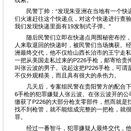
线索。
民警丁帅：“发现朱亚洲在当地有一个快
们火速赶往这个快递点，对这个快递进行查
我们发现快递里面有19发制式子弹。”
随后民警们立即在快递点周围秘密布控，
人来取退回的快递时，被民警们当场擒获。
洲最终交代，他不仅给山西长治市的王宁走
一把从美国走私过来的P226手枪，邮寄给贵
叫张云波的男子。说起这把P226手枪，可谓
不仅外观精美，而且具有很大的杀伤力。
几天后，专案组民警在贵阳警方的配合下，
6手枪的犯罪嫌疑人张云波。在张云波开的公
缴获了P226的大部分枪支零部件，然而就是
找不到枪管，就不能组成完整的一把枪，就
罪。
经过一番智斗，犯罪嫌疑人最终交代，他