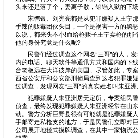
头来还是落了个，妻离子散，锒铛入狱的下
宋德银、刘宪亮都是从犯罪嫌疑人王宁那
手辣的贩毒团伙头目，一个是祸害一方的黑
以说，都来头不小!而给枪贩子王宁卖枪的那个
他的身份究竟是什么呢?
民警们经过调查这个网名“三哥”的人，发
内的电话、聊天软件等通讯方式和国内的下
台老板远在大洋彼岸的美国。尽管如此，专
西省公安厅和公安部刑侦局查到这名犯罪嫌
过调查，发现网友“三哥”的真实姓名叫朱亚洲
犯罪嫌疑人朱亚洲居无定所，专案组民警
侦查，最终发现犯罪嫌疑人朱亚洲经常在山
动。警方分析巨野县很有可能就是犯罪嫌疑
手邮寄走私枪支的地方，于是民警们立即对
公司展开地毯式摸牌调查，在其中一家物流