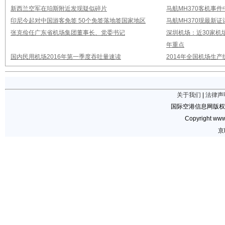
新西兰空军在珀斯附近发现疑似碎片
马航MH370客机事
印尼今起对中国游客免签 50个免签落地签国家地区
马航MH370现最新证
张克俭任广东省机场集团董事长、党委书记
深圳机场：近30家机
年重点
国内民用机场2016年第一季度吞吐量速读
2014年全国机场生
关于我们
|
法律声
国际空港信息网版权
Copyright www.
京