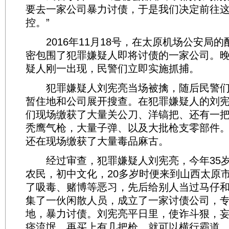
要去一家公司暴力讨债，于是我们决定前往
控。”
2016年11月18号，在太原机场公安局的
密包围了犯罪嫌疑人即将讨债的一家公司。晚
疑人刚一出现，民警们立即实施抓捕。
犯罪嫌疑人刘宪亮当场被擒，随后民警们
暂住地和公司展开搜查。在犯罪嫌疑人的刘
们现场缴获了大量关公刀、洋镐把、还有一把
秃鹰气枪，大量子弹、以及大批枪支零部件
还在现场缴获了大量毒品麻古。
经过审查，犯罪嫌疑人刘宪亮，今年35岁
农民，初中文化，20多岁时便来到山西太原
了吸毒、赌博等恶习，先后给别人当过马仔
集了一伙闲散人员，成立了一家讨债公司，
地，暴力讨债。刘宪亮平日里，使诈斗狠，
痞流氓、再买上有几把枪，就可以横行霸道