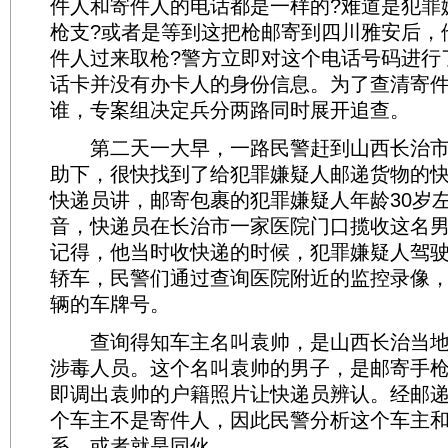
件人和寄件人的电话都是一样的?难道是犯罪
枪支?或者是等到这把枪邮寄到四川雅安后，
件人过来取枪?警方立即对这个电话号码进行
话卡并没有办卡人的身份信息。为了查清寄
谁，专案组决定兵分两路同时展开追查。
第二天一大早，一路民警赶到山西长治市
助下，很快找到了给犯罪嫌疑人邮递货物的
快递员讲，邮寄包裹的犯罪嫌疑人年龄30岁
音，快递员在长治市一家医院门口揽收这名
记得，他当时收快递的时候，犯罪嫌疑人驾
轿车，民警们通过查询医院附近的监控录像
辆的车牌号。
查询得知车主名叫袁帅，是山西长治当地
涉毒人员。这个名叫袁帅的男子，是邮寄手枪
即调出袁帅的户籍照片让快递员辨认。经邮
个车主不是寄件人，因此民警分析这个车主
系，或者就是同伙。