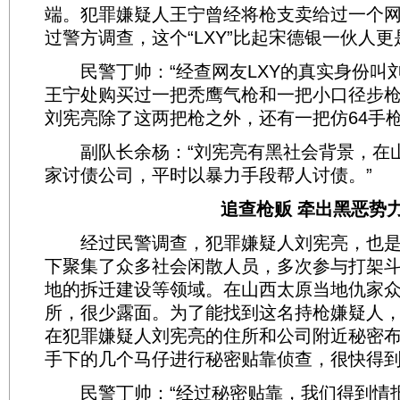
端。犯罪嫌疑人王宁曾经将枪支卖给过一个网
过警方调查，这个“LXY”比起宋德银一伙人
民警丁帅：“经查网友LXY的真实身份叫
王宁处购买过一把秃鹰气枪和一把小口径步
刘宪亮除了这两把枪之外，还有一把仿64手枪
副队长余杨：“刘宪亮有黑社会背景，在
家讨债公司，平时以暴力手段帮人讨债。”
追查枪贩 牵出黑恶势
经过民警调查，犯罪嫌疑人刘宪亮，也是
下聚集了众多社会闲散人员，多次参与打架
地的拆迁建设等领域。在山西太原当地仇家
所，很少露面。为了能找到这名持枪嫌疑人
在犯罪嫌疑人刘宪亮的住所和公司附近秘密
手下的几个马仔进行秘密贴靠侦查，很快得
民警丁帅：“经过秘密贴靠，我们得到情