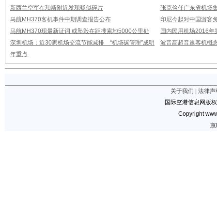
新西兰空军在珀斯附近发现疑似碎片
张克俭任广东省机场
马航MH370客机事件中期调查报告公布
印尼今起对中国游客免
马航MH370现最新证词 或坠毁在距搜索地5000公里处
国内民用机场2016
深圳机场：近30家机场交流节能减排 “机场碳管理”成明
波音高超音速客机概念
年重点
关于我们
|
法律声
国际空港信息网版权
Copyright www.
京