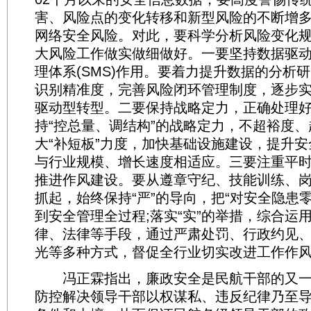
害、风险点的变化转移和新型风险的不断增
网络安全风险。对此，要科学分析风险变化
大风险工作做实做细做好。一要坚持数据驱
理体系(SMS)作用。要着力提升数据的分析
识别精准度，完善风险闭环管理制度，逐步
驱动型转型。二要保持战略定力，正确处理好
持“控总量、调结构”的战略定力，不超裕度、
大“补短板”力度，加快基础设施建设，提升
与行业规模、增长速度相适应。三要注重平
推进作风建设。要从遵章守纪、技能训练、
抓起，始终保持“严”的导向，把“对安全隐患
到安全管理全过程;落实“实”的举措，综合运
律、法律等手段，通过严肃处罚、行政约见
光等多种方式，督促全行业切实改进工作作
冯正霖指出，廉政安全是民航干部的又一
防控解决领导干部以权谋私、违反纪律乃至