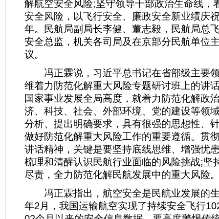
解航空安全风险;坚守领导干部政治生命线，
安全风险，以飞行安全、廉政安全新业绩庆祝
年。民航局副局长李健、董志毅，民航局总
安全总监，机关各司局及在京部分民航单位
议。
冯正霖说，习近平总书记在省部级主要领
维着力防范化解重大风险专题研讨班上的讲
国家事业发展全局高度，就着力防范化解政
济、科技、社会、外部环境、党的建设等领
分析、提出明确要求，具有很强的思想性、
做好防范化解重大风险工作的重要遵循。贯
讲话精神，关键是要坚持底线思维、增强忧
梳理和清醒认识民航行业面临的风险挑战;坚
尽责，全力防范化解民航发展中的重大风险
冯正霖指出，航空安全是民航业发展的生命
年2月，我国运输航空实现了持续安全飞行10
02个月以来的安全信息数据，要高度警惕传