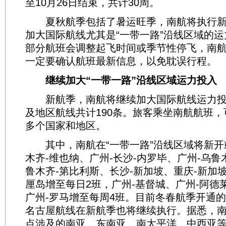
至10月26日结束，共计30周。
夏秋航季包括了暑运旺季，南航将执行新
加大国际航线尤其是“一带一路”沿线区域的
部分航班会调整起飞时间或季节性停飞，南
一定要确认航班最新信息，以免耽误行程。
继续加大“一带一路”沿线区域运力投入
新航季，南航将继续加大国际航线运力投
及地区航线共计190条。旅客乘坐南航航班，
多个国家和地区。
其中，南航在“一带一路”沿线区域将新开
木齐-维也纳、广州-长沙-内罗毕、广州-乌鲁
鲁木齐-第比利斯、长沙-新加坡、重庆-新加
厘岛增至每日2班，广州-基督城、广州-阿德
广州-罗马增至每周4班。目前冬春航季开通的
名古屋航线在新航季也将继续执行。据悉，南
点涉及的南亚、东南亚、南太平洋、中西亚