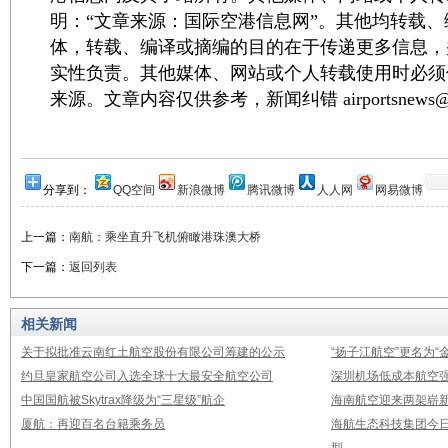
明：“文章来源：国际空港信息网”。其他均转载
体，转载、编译或摘编的目的在于传递更多信息，
实性负责。其他媒体、网站或个人转载使用时必须
来源。文章内容仅供参考，新闻纠错 airportsnews@1
分享到：
QQ空间
新浪微博
腾讯微博
人人网
网易微博
上一篇：
南航：乘坐直升飞机俯瞰港珠澳大桥
下一篇：
返回列表
相关新闻
关于拟批准云南红土航空股份有限公司筹建的公示
“扬子江航空”更名为“
约旦皇家航空公司入选全球十大最安全航空公司
深圳机场低成本航空强
中国国航被Skytrax降级为“三星级”航企
海南航空迎来两架崭新A3
厦航：再迎百名台籍乘务员
海航生态科技集团今日