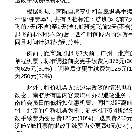
退改手续费收费标准。
根据新规，南航自愿变更和自愿退票手续
行“阶梯费率”，共有四档标准：航班起飞前7天
飞前7天(不含)至2天(含);航班起飞前2天(不含
起飞前4小时(不含)后。四个时间段内的退改
同且时间计算精确到分钟。
例如，距离航班起飞7天前，广州—北京的5
单程机票，标准调整前变更手续费为375元(3
为625元(50%)，调整后变更手续费为125元(
为250元(20%)。
此外，特价机票无法退票改签的情况也在
改变。南航所有国内客票均可办理退改业务，
南航会员日的低折扣优惠机票。同样以距离航
州—北京的单程机票为例，新标准下5.4折经
改手续费为变更费125元(10%)、退票费250元
济舱Y舱机票的退改手续费为变更费0元(0%)