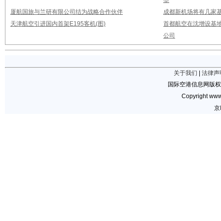
型
厦航国旅与兰研有限公司结为战略合作伙伴
成都新机场将有几家基
天津航空引进国内首架E195客机(图)
首都航空在沈增设基地
公司
关于我们
|
法律声
国际空港信息网版权
Copyright www.
京