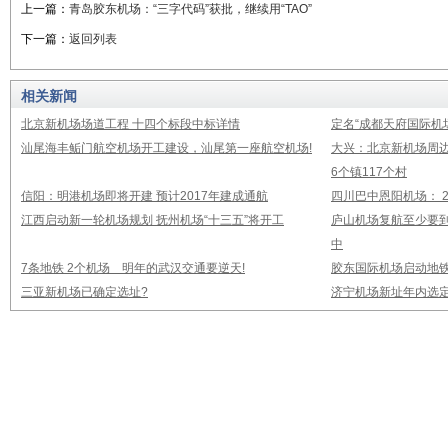
上一篇：
青岛胶东机场：“三字代码”获批，继续用“TAO”
下一篇：
返回列表
相关新闻
北京新机场场道工程 十四个标段中标详情
定名“成都天府国际机
汕尾海丰鲘门航空机场开工建设，汕尾第一座航空机场!
大兴：北京新机场周
6个镇117个村
信阳：明港机场即将开建 预计2017年建成通航
四川巴中恩阳机场： 2
江西启动新一轮机场规划 抚州机场“十三五”将开工
庐山机场复航至少要到
中
7条地铁 2个机场 明年的武汉交通要逆天!
胶东国际机场启动地铁
三亚新机场已确定选址?
济宁机场新址年内选定