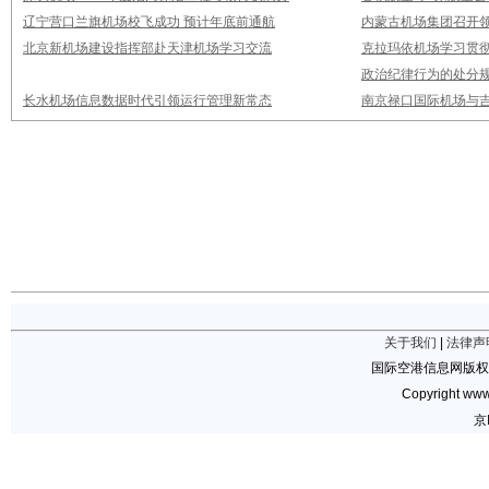
辽宁营口兰旗机场校飞成功 预计年底前通航
内蒙古机场集团召开
北京新机场建设指挥部赴天津机场学习交流
克拉玛依机场学习贯
政治纪律行为的处分
长水机场信息数据时代引领运行管理新常态
南京禄口国际机场与
关于我们
|
法律声
国际空港信息网版权
Copyright www.
京