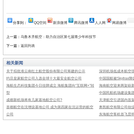
分享到：
QQ空间
新浪微博
腾讯微博
人人网
网易微博
上一篇：
乌鲁木齐航空：助力自治区第七届青少年科技节
下一篇：
返回列表
相关新闻
关于拟批准云南红土航空股份有限公司筹建的公示
深圳机场低成本航空强
约旦皇家航空公司入选全球十大最安全航空公司
中国国航被Skytrax
海航生态科技集团今日挂牌成立 海航集团向“互联网+”转
海南航空迎来两架崭新A3
型
中国民航机场建设集团公
成都新机场将有几家基地航空公司?
天津航空引进国内首架E
首都航空在沈增设基地公司 成为第四家在沈运营的航空
奥凯航空有限公司创业
公司
东海航空客机首飞昆