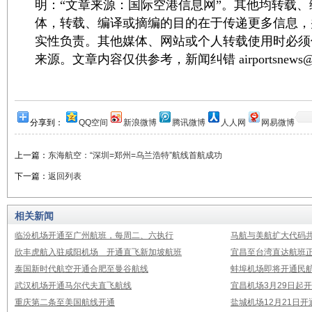
明：“文章来源：国际空港信息网”。其他均转载
体，转载、编译或摘编的目的在于传递更多信息，
实性负责。其他媒体、网站或个人转载使用时必须
来源。文章内容仅供参考，新闻纠错 airportsnews@1
分享到：
QQ空间
新浪微博
腾讯微博
人人网
网易微博
上一篇：
东海航空：“深圳=郑州=乌兰浩特”航线首航成功
下一篇：
返回列表
相关新闻
临汾机场开通至广州航班，每周二、六执行
马航与美航扩大代码
欣丰虎航入驻咸阳机场 开通直飞新加坡航班
宜昌至台湾直达航班
泰国新时代航空开通合肥至曼谷航线
蚌埠机场即将开通民
武汉机场开通马尔代夫直飞航线
宜昌机场3月29日起
重庆第二条至美国航线开通
盐城机场12月21日开