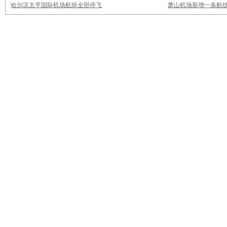
哈尔滨太平国际机场航班全部停飞
萧山机场新增一条航线