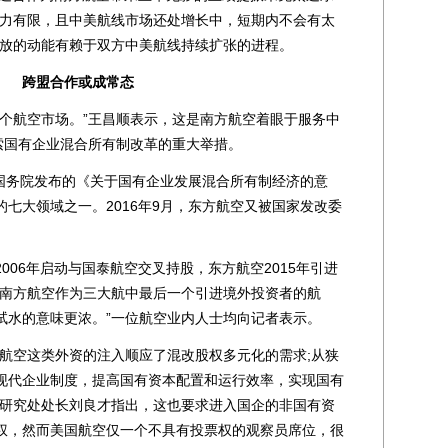
运力有限，且中美航线市场还处增长中，短期内不会有太
释放的动能有赖于双方中美航线持续扩张的进程。
跨盟合作或成常态
航空市场。”王昌顺表示，这是南方航空着眼于服务中
索国有企业混合所有制改革的重大举措。
国务院发布的《关于国有企业发展混合所有制经济的意
七大领域之一。2016年9月，东方航空又被国家发改委
。
06年启动与国泰航空交叉持股，东方航空2015年引进
“南方航空作为三大航中最后一个引进境外投资者的航
试水的意味更浓。”一位航空业内人士均向记者表示。
空这类外资的注入顺应了混改股权多元化的需求;从狭
现代企业制度，提高国有资本配置和运行效率，实现国有
策研究处处长刘良才指出，这也要求进入国企的非国有资
权，然而美国航空仅一个不具有投票权的观察员席位，很