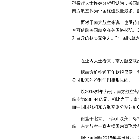
型投行人士许姓分析师认为，美国航
南方航空作为中国枢纽数量最多、
而对于南方航空来说，也亟待在高
空可借助美国航空在美国洛杉矶、
升自身的核心竞争力。” 中国民航
在业内人士看来，南方航空联姻
据南方航空近五年财报显示，营
公司股东的净利润则相形见绌。
以2015财年为例，南方航空营收达
航空为938.44亿元。相比之下，
而中国国航和东方航空则分别达到67.
但鉴于北京、上海距欧美目标市
航、东方航空一直占据国内直飞欧
据中国国航2015年年报显示，其