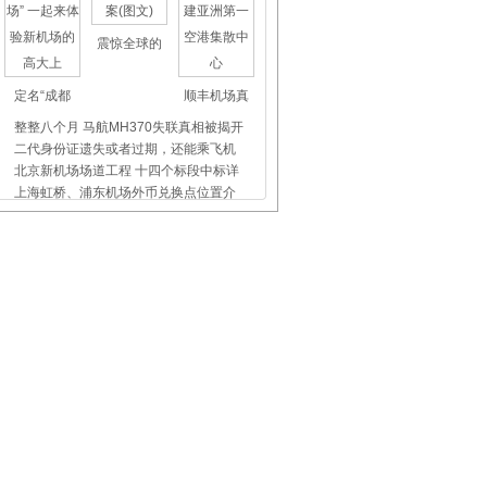
震惊全球的
定名“成都
顺丰机场真
整整八个月 马航MH370失联真相被揭开
二代身份证遗失或者过期，还能乘飞机
北京新机场场道工程 十四个标段中标详
上海虹桥、浦东机场外币兑换点位置介
杭州未来科技城开通机场巴士
杭州长运汽车站发往萧山机场巴士时刻
飞机晚点舞
国际儿童节
首都机场爱
厦航“E鹭飞”新版APP正式上线
星级美兰：机场内那一抹亮丽的风景线
石家庄机场：邯郸城市候机楼4月1日启
卡塔尔航空：美国航班为旅客提供免费