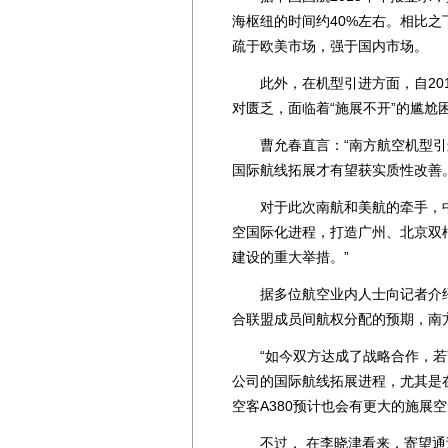
海枢纽的时间约40%左右。相比
疏于欧美市场，强于国内市场。
此外，在机型引进方面，自201
对匮乏，面临着“施展不开”的尴尬
曹允春直言：“南方航空机型引
国际航线拓展才有望获实质性改善。
对于此次南航和美航的牵手，中
空国际化进程，打造广州、北京双
建设的重大举措。”
据多位航空业内人士向记者介绍，
合联盟成员间航权分配的预期，南
“如今双方达成了战略合作，若
公司的国际航线拓展进程，尤其是
空客A380预计也会有更大的施展
不过， 在李晓津看来，寄望通