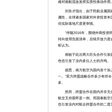
难对南航混改发挥实质性推动作用
刘良才指出，由于民航业属国家
属性，全球诸多国家对外资投资本国
但实际落地尺度更审慎。
“伴随2016年，围绕外商投资
转向使用负面清单，后续开放力度
析认为。
相较于此次两大巨头合作引发的
色也引发了业内多位人士的共鸣。
据悉，南方航空为国内首个加入
一。“双方跨盟战略合作多少有些
多。
然而，跨盟合作在国内并非无先
航交叉持股即是一例。而国泰航空
也引发业内对航企跨盟合作的二度