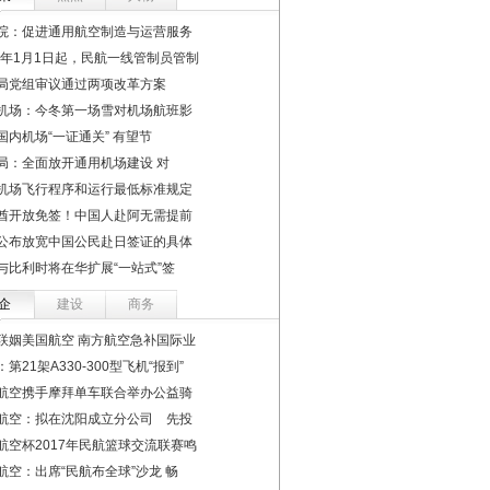
院：促进通用航空制造与运营服务
17年1月1日起，民航一线管制员管制
局党组审议通过两项改革方案
机场：今冬第一场雪对机场航班影
国内机场“一证通关” 有望节
局：全面放开通用机场建设 对
机场飞行程序和运行最低标准规定
酋开放免签！中国人赴阿无需提前
公布放宽中国公民赴日签证的具体
与比利时将在华扩展“一站式”签
企
建设
商务
联姻美国航空 南方航空急补国际业
第21架A330-300型飞机“报到”
航空携手摩拜单车联合举办公益骑
航空：拟在沈阳成立分公司 先投
航空杯2017年民航篮球交流联赛鸣
航空：出席“民航布全球”沙龙 畅