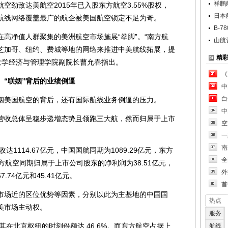
祥鹏
空劲敌达美航空2015年已入股东方航空3.55%股权，
日本
航线网络覆盖最广的航企被美国航空锁定不足为奇。
B-
净值人群聚集的美洲航空市场施展“拳脚”。“南方航
山航
芝加哥、纽约、费城等地的网络来推进中美航线拓展，提
精
大学经济与管理学院副院长曹允春指出。
《
“联姻”背后的业绩倒逼
中
白
美国航空的背后，还有国际航线业务倒逼的压力。
中
收总体呈稳步递增态势且领跑三大航，然而归属于上市
空
一
南
1114.67亿元，中国国航同期为1089.29亿元，东方
全
南方航空同期归属于上市公司股东的净利润为38.51亿元，
外
74亿元和45.41亿元。
首
场近的区位优势等因素，分别以此为主基地的中国国
热点
美市场主动权。
服务
在北京枢纽的时刻份额达 46.6%。而东方航空占据上
航线