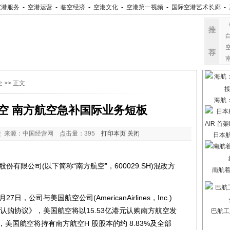
空港服务
-
空港运营
-
临空经济
-
空港文化
-
空港第一视频
-
国际空港艺术长廊
-
推
荐
企
>> 正文
海航
空 南方航空急补国际业务短板
 来源：中国经营网 点击量：
395
打印本页
关闭
日本航
公司(以下简称“南方航空”，600029.SH)混改方
南航
公司与美国航空公司(AmericanAirlines，Inc.)
份认购协议》，美国航空将以15.53亿港元认购南方航空发
巴航工
，美国航空将持有南方航空H 股股本的约 8.83%及全部