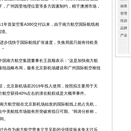
之下，广州因受地理位置等多方因素制约，精于澳洲市场，
保障
管理
培训
1年首架空客A380交付以来，由于南方航空国际航线相
品牌
困境。
产业
进步伐快于国际航线扩张速度，失衡局面只能有待欧美
”
国南方航空集团董事长王昌顺表示：“这是加快南方航
枢纽战略布局，服务北京新机场建设和广州国际航空枢纽
北京新机场若2019年投入使用，按照拟主要用于天
方航空获得40%左右的潜在航权或是大概率事件。
南方航空能在北京新机场始发的国际航线上抢占先机，
在中美航线市场能有所突破将指日可期。”韩涛分析称，
空间。
过合作为南方航空带来立竿见影的业绩提振未免太过乐