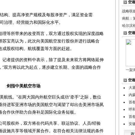
空
战略联
结构、提高净资产规模及每股净资产，满足资金需
南航：第
公司治理、经营能力和国际化水平。
哈尔滨
空
理等所带来的改变而言，双方通过股权实现的深度战略
师苏宝亮认为，此次向美国航空发行股份并进行战略合
达成股权结构、航线覆盖等方面的赶超。
记者提供的资料中表示，除了提及未来双方将网络延伸
，“双方将以此为起点，逐步建立长期、全面的战略合作
一架
空
剑指中美航空市场
大
内
航线。”在两大国内外航空巨头成功“牵手”之际，数位
首
亟待进军亚洲市场的美国航空与渴望了却出击美洲市场夙
呼
略合作伙伴助力自身补足国际化业务短板。
首
司股权外，双方将在代码共享、联运协议、人员/经验
安
场设施共享等领域开展合作。在符合相关法律法规的条件
政