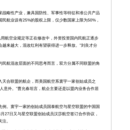
。
战略性产业，兼具国防性、军事性等特征和准公共产品
民航业设有25%的股权上限，仅少数国家上限为50%，
民用航空业规定等正在修改中，外资投资国内民航正逐步
会越来越大，混改红利有望获得进一步释放。”刘良才分
民航混改层面的不同思考而言，双方分属不同联盟的角
天合联盟的航企，而美国航空系寰宇一家创始成员之
令人意外。”曹允春坦言，航企主要还是以盟内业务合作居
例。寰宇一家的创始成员国泰航空与星空联盟的中国国
3月27日又与星空联盟创始成员汉莎航空签订合作协议，
关注。