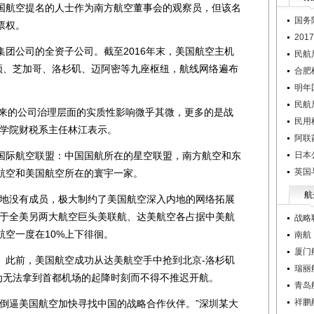
国航空提名的人士作为南方航空董事会的观察员，但该名
国务
票权。
20
公司的全资子公司。截至2016年末，美国航空主机
民航
盛顿、芝加哥、洛杉矶、迈阿密等九座枢纽，航线网络遍布
合肥
明年
民航
带来的公司治理层面的实质性影响微乎其微，更多的是战
民用
南学院财税系主任林江表示。
阿联
际航空联盟：中国国航所在的星空联盟，南方航空和东
日本
英国
航空和美国航空所在的寰宇一家。
航
地没有成员，极大制约了美国航空深入内地的网络拓展
比于全美另两大航空巨头美联航、达美航空各占据中美航
战略
航空一度在10%上下徘徊。
南航：
厦门
此前，美国航空成功从达美航空手中抢到北京-洛杉矶
瑞丽
因为无法拿到首都机场的起降时刻而不得不推迟开航。
青岛
祥鹏
逼美国航空加快寻找中国的战略合作伙伴。”深圳某大