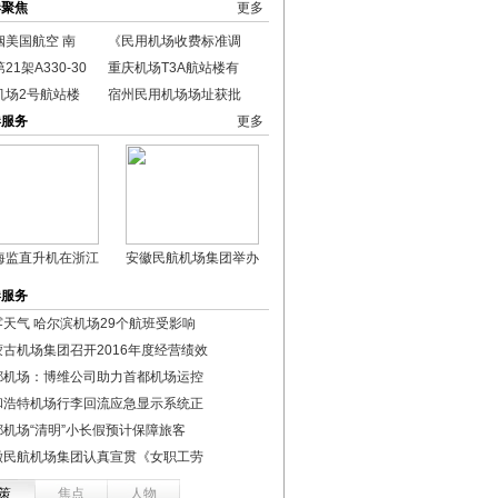
港聚焦
更多
姻美国航空 南
《民用机场收费标准调
21架A330-30
重庆机场T3A航站楼有
机场2号航站楼
宿州民用机场场址获批
港服务
更多
海监直升机在浙江
安徽民航机场集团举办
港服务
雾天气 哈尔滨机场29个航班受影响
蒙古机场集团召开2016年度经营绩效
都机场：博维公司助力首都机场运控
和浩特机场行李回流应急显示系统正
都机场“清明”小长假预计保障旅客
徽民航机场集团认真宣贯《女职工劳
策
焦点
人物