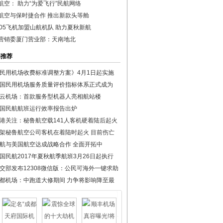
航空： 助力“为爱飞行”民航网络
航空与保时捷合作 推出新款头等舱
7805飞机加盟山航机队 助力夏秋新航
营销委厦门营业部：天南地北
彩推荐
民用机场收费标准调整方案》4月1日起实施
国民用机场服务质量评价指标体系正式成为
云机场：首款服务型机器人亮相航站楼
国民航航班运行效率报告出炉
港关注：秘鲁航空载141人客机硬着陆后起火
架秘鲁航空公司客机在着陆时起火 目前伤亡
航与美国航空达成战略合作 全面开拓中
国民航2017年夏秋航季航班3月26日起执行
交部发布12308微信版：公民可海外一键求助
都机场：中跑道大修期间 力争将影响降至最