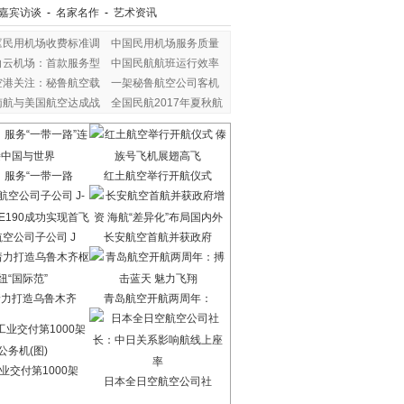
嘉宾访谈
-
名家名作
-
艺术资讯
《民用机场收费标准调
中国民用机场服务质量
白云机场：首款服务型
中国民航航班运行效率
空港关注：秘鲁航空载
一架秘鲁航空公司客机
南航与美国航空达成战
全国民航2017年夏秋航
：服务“一带一路
红土航空举行开航仪式
空公司子公司 J
长安航空首航并获政府
着力打造乌鲁木齐
青岛航空开航两周年：
业交付第1000架
日本全日空航空公司社