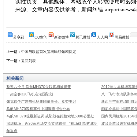
实性负责。其他媒体、网站或个人转载使用时必须
来源。文章内容仅供参考，新闻纠错 airportsnews@1
分享到：
QQ空间
新浪微博
腾讯微博
人人网
网易微博
上一篇：
中国与欧盟首次签署民航领域协定
下一篇：
返回列表
相关新闻
整整八个月 马航MH370失联真相被揭开
2012年世界机场客流
一架空客320飞机在法国坠毁
八一飞行表演队训练时
张克俭任广东省机场集团董事长、党委书记
新西兰空军在珀斯附
马航MH370客机事件中期调查报告公布
印尼今起对中国游客免
马航MH370现最新证词 或坠毁在距搜索地5000公里处
国内民用机场2016
深圳机场：近30家机场交流节能减排 “机场碳管理”成明
波音高超音速客机概念
年重点