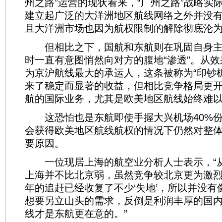
州之路”运营的现状看来，“广州之路”战略实
建立起广泛的大洋洲地区航线网络之外并没
且大洋洲市场也因为航权限制的解除彻底沦
但相比之下，国航和东航则在巩固自身主
时一直有意图悄然向对方的腹地“渗透”。从
为京沪航线最大的承运人，这条被称为“印钞
来了稳定而显著的收益，但相比竞争格局更
航的国际业务，尤其是欧美地区航线始终难
这恐怕也是东航即使手握大兴机场40%份
会获得欧美地区航线航权的情况下仍然对整
要原因。
一位现居上海的航空业分析人士表示，“
上海并不比北京弱，虽然竞争较北京更为激
年的追赶已经收复了不少‘失地’，所以并没有
想要另立山头的需求，反倒是利润丰厚的国
线才是东航更在意的。”