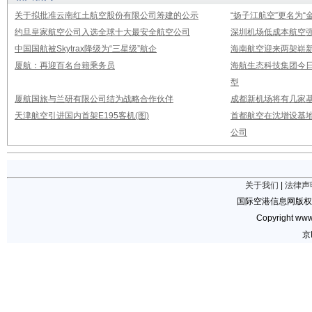
关于拟批准云南红土航空股份有限公司筹建的公示
“扬子江航空”更名为“
约旦皇家航空公司入选全球十大最安全航空公司
深圳机场低成本航空强
中国国航被Skytrax降级为“三星级”航企
海南航空迎来两架崭新A3
厦航：再迎百名台籍乘务员
海航生态科技集团今日
型
厦航国旅与兰研有限公司结为战略合作伙伴
成都新机场将有几家基
天津航空引进国内首架E195客机(图)
首都航空在沈增设基地
公司
关于我们
|
法律声
国际空港信息网版权
Copyright www.
京