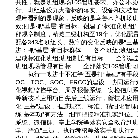
共性，就是班组现场10S管理要求、办公环境
行、班组建设九大指标的落实、设备和文档管
观摩看到的是现象，反映的是乌鲁木齐机场
效;四是抓“基层”有目标。创建了“标准化班组”
部规章制度，精减二级机构至19个，优化配置
配备343名班组长。数字的变化反映的是“三
进：抓“基层”有目标群体——各个班组;班组
建成标准化班组;班组制度有目标——全部建立
班组现场管理有目标——全部落实10S管理;
——执行十改进十不准等;五是打“基础”有手
OC、TOC、SOC、ERCC的建设，协同运
化视频监控平台、周界报警系统、安检信息系统
等新技术应用项目先后上线运行，新技术应
化“三基”建设，推进规范、标准、精细化管理
练“基本功”有方法，细节把控精准扎实到位
系统、微信群、掌上学院等落实安全教育到
学、严查“三违”、执行考核等落实手册执行