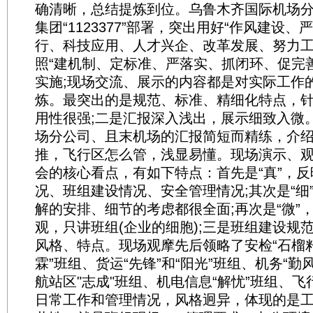
确清晰，总结提炼到位。乌鲁木齐国际机场
集团“1123377”部署，突出用好“作风建设
行、科技应用、人才兴企、改革发展、努力工
照“建机制、定标准、严落实、抓闭环、促完善
实施;现场交流、展示的内容都是对实际工作
炼。最突出的是规范、标准、精细化特点，
用性很强;二是汇报深入浅出，展示细致入微
场分公司、且末机场的汇报简短而精练，介绍
推，飞行区怎么管，浅显易懂。现场演示、
会的核心看点，有如下特点：首先是“真”，
况、班组建设情况、安全管理情况;其次是“细
解的安排、细节的考虑都很全面;再次是“微”
观，只讲班组(企业的细胞);三是班组建设规
风格、特点。现场观摩先后领略了安检“石榴籽
霖”班组、货运“先锋”和“阳光”班组、机务“勤风
航站区"志成"班组、机电信息“解忧”班组、飞
日常工作和管理情况，风格迥异，体现的是工