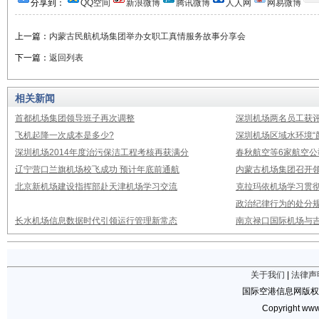
分享到：
QQ空间
新浪微博
腾讯微博
人人网
网易微博
上一篇：
内蒙古民航机场集团举办女职工真情服务故事分享会
下一篇：
返回列表
相关新闻
首都机场集团领导班子再次调整
深圳机场两名员工获评
飞机起降一次成本是多少?
深圳机场区域水环境“
深圳机场2014年度治污保洁工程考核再获满分
春秋航空等6家航空公
辽宁营口兰旗机场校飞成功 预计年底前通航
内蒙古机场集团召开
北京新机场建设指挥部赴天津机场学习交流
克拉玛依机场学习贯
政治纪律行为的处分
长水机场信息数据时代引领运行管理新常态
南京禄口国际机场与
关于我们
|
法律声
国际空港信息网版权
Copyright www.