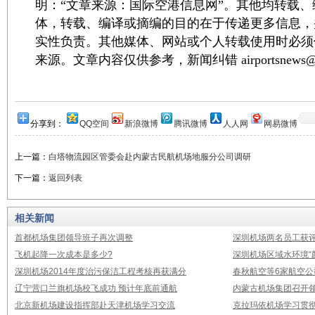
明：“文章来源：国际空港信息网”。其他均转载
体，转载、编译或摘编的目的在于传递更多信息，
实性负责。其他媒体、网站或个人转载使用时必须
来源。文章内容仅供参考，新闻纠错 airportsnews@1
分享到：
QQ空间
新浪微博
腾讯微博
人人网
网易微博
上一篇：
白塔物流园区管委会赴内蒙古民航机场地服分公司调研
下一篇：
返回列表
相关新闻
首都机场集团领导班子再次调整
深圳机场两名员工获评
飞机起降一次成本是多少?
深圳机场区域水环境“
深圳机场2014年度治污保洁工程考核再获满分
春秋航空等6家航空公
辽宁营口兰旗机场校飞成功 预计年底前通航
内蒙古机场集团召开
北京新机场建设指挥部赴天津机场学习交流
克拉玛依机场学习贯