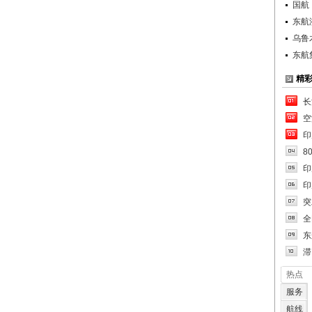
国航
东航
乌鲁
东航
精
长
空
印
8
印
印
突
全
东
滞
热点
服务
航线