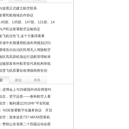
与波黑正式建立航空联系
签署民航领域合作协议
45部、135部、147部、121部、14
与卢旺达签署航空运输协定
架飞机任性飞 这个方案得看看
苏省中长期通用机场布局规划(201
疆维吾尔自治区民用无人驾驶航空
地区高高原机场运行适航管理标准
运输部发布外航常驻代表机构审批
租赁飞机双重征收增值税将告别
企
建设
商务
：进博会上与26家国外供应商签约
信念，坚守品质——春秋航空人看
航空：顺利通过2018年“平安民航
：与GE签署数字化服务协议 开启
航空：迎来波音737-MAX8型客机
：赞助山东省第二十四届运动会获