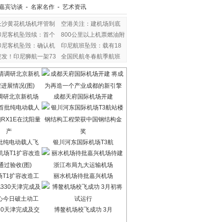
嘉宾访谈
-
名家名作
-
艺术资讯
长沙黄花机场机坪管制
空港关注：建机场到底
印尼客机坠毁续：首个
800公里以上机票燃油附
印尼客机坠毁：确认机
印尼航班坠毁：载有18
突发！印尼狮航一架73
全国民航冬春航季航班
调研北京新机场
成都天府国际机场开建
批纯电动载人飞
银川河东国际机场T3航
场T1扩容改造工
丽水机场待批嘉兴机场
30天津完成及交
博鳌机场校飞成功 3月