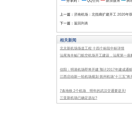
分享到：
QQ空间
新浪微博
腾
上一篇：
济南机场：北指廊扩建开工 2020年
下一篇：
返回列表
相关新闻
北京新机场场道工程 十四个标段中标详情
汕尾海丰鲘门航空机场开工建设，汕尾第一座航
信阳：明港机场即将开建 预计2017年建成通
江西启动新一轮机场规划 抚州机场“十三五”将
7条地铁 2个机场 明年的武汉交通要逆天!
三亚新机场已确定选址?