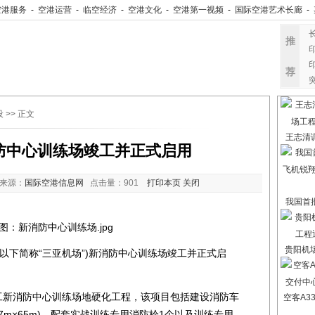
空港服务
-
空港运营
-
临空经济
-
空港文化
-
空港第一视频
-
国际空港艺术长廊
-
推
荐
设
>> 正文
王志清
防中心训练场竣工并正式启用
 来源：
国际空港信息网
点击量：
901
打印本页
关闭
我国首
贵阳机
下简称“三亚机场”)新消防中心训练场竣工并正式启
新消防中心训练场地硬化工程，该项目包括建设消防车
空客A3
(17m×65m)、配套实战训练专用消防栓1个以及训练专用