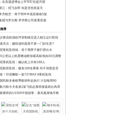
：在首届进博会上牢牢盯住提升国
浙江：招飞在即 你是否也有蓝天
木齐航空：将于明年年底前接收5架
集团与罗尔斯-罗伊斯公司签署首届
彩推荐
沙黄花机场机坪管制移交进入独立运行阶段
港关注：建机场到底算不算一门好生意?
尼客机坠毁续：首个黑匣子被打捞出水
00公里以上机票燃油附加最高标准由30元调整
尼客机坠毁：确认机上共有188人
尼航班坠毁：载有189名乘客 尚不清楚是否
发！印尼狮航一架737MAX 8客机坠毁
国民航冬春航季航班昨起执行 计划每周90
航川航今天各派2架飞机赴塞班接返因台风滞
留塞班的1/1500中国游客：孤岛孤身钱尽粮