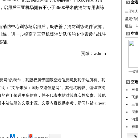
空
用，启用后三亚机场拥有不小于3500平米的消防专用训练
三亚机
坚定信
消防中心训练场启用后，既改善了消防训练硬件设施，
厦航：
空
训练，进一步提高了三亚机场消防队伍的专业素质与战斗
基础。
责编：admin
一架
网”的稿件，其版权属于国际空港信息网及其子站所有。其
空
明：“文章来源：国际空港信息网”。其他均转载、编译或摘
三
目的在于传递更多信息，并不代表本站对其真实性负责。其他
飞
站注明的文章来源。文章内容仅供参考，新闻纠错 airport
三
民
河
祥鹏
政