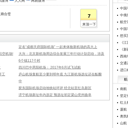
讯微博
人人网
网易微博
中国
双廊合璧
7
中俄
航空1
来顶一下
中国
想买
《江
定名“成都天府国际机场” 一起来体验新机场的高大上
《新
空机场!
大兴：北京新机场周边综合发展三年行动计划启动，涉及
西南
6个镇117个村
交通
航
四川巴中恩阳机场： 2017年6月试飞试航
进口
开工
庐山机场复航至少要到明年底 九江新机场选址还在酝酿
航
中
胶东国际机场启动地铁站环评 经北站至红岛新区
南航
济宁机场新址年内选定 预选址初定梁山兖州曲阜
坚定
红土
厦航
奥凯
山航