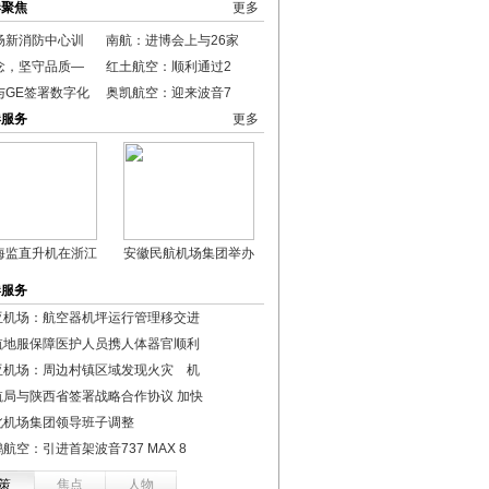
港聚焦
更多
场新消防中心训
南航：进博会上与26家
念，坚守品质—
红土航空：顺利通过2
与GE签署数字化
奥凯航空：迎来波音7
港服务
更多
海监直升机在浙江
安徽民航机场集团举办
港服务
亚机场：航空器机坪运行管理移交进
航地服保障医护人员携人体器官顺利
亚机场：周边村镇区域发现火灾 机
航局与陕西省签署战略合作协议 加快
北机场集团领导班子调整
航空：引进首架波音737 MAX 8
策
焦点
人物