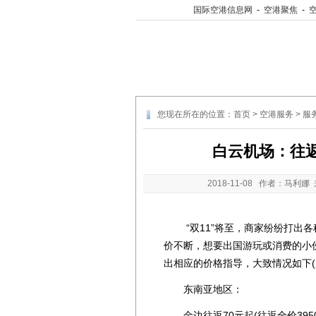
国际空港信息网
-
空港聚焦
-
您现在所在的位置：
首页
>
空港服务
>
服
白云机场：往返
2018-11-08
作者：马利娜 
“双11”将至，商家纷纷打出各
价不断，想要出国游玩或消费的小
出相应的价格指导，大致情况如下(
东南亚地区：
金边往返70元起(往返全价3950