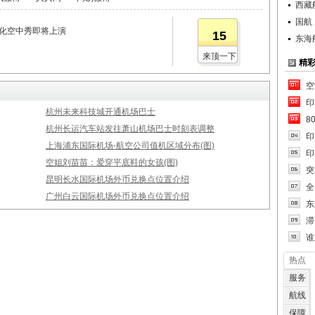
西藏
国航
文化空中秀即将上演
15
东海
来顶一下
精
空
印
杭州未来科技城开通机场巴士
8
杭州长运汽车站发往萧山机场巴士时刻表调整
印
上海浦东国际机场-航空公司值机区域分布(图)
印
空姐刘苗苗：爱穿平底鞋的女孩(图)
突
昆明长水国际机场外币兑换点位置介绍
全
广州白云国际机场外币兑换点位置介绍
东
滞
谁
热点
服务
航线
保障