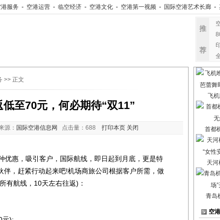
空港服务
-
空港运营
-
临空经济
-
空港文化
-
空港第一视频
-
国际空港艺术长廊
-
推
荐
务
>> 正文
飞机
低至70元，何必期待“双11”
来源：
国际空港信息网
点击量：
688
打印本页
关闭
首都
种优惠，吸引客户，国际航线，即日起到月底，更是特
天河
伙伴，赶紧行动起来吧!机场商旅公司根据客户所需，做
所有航线，10天左右往返)：
青岛
空
元);