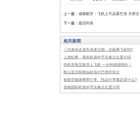
上一篇：
成都航空：飞机上可品星巴克 天府
下一篇：
返回列表
相关新闻
二代身份证遗失或者过期，还能乘飞机吗?
上海虹桥、浦东机场外币兑换点位置介绍
你的充电宝能否上飞机 一分钟就搞明白！
鞍山至沈阳桃仙机场大巴增开班次
各航空随身携带行李、托运行李规定是什么?
首都国际机场外币兑换点位置介绍