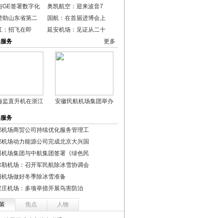
与GE签署数字化
奥凯航空：迎来波音7
赞助山东省第二
国航：在首届进博会上
江：招飞在即
延安机场：见证从二十
港服务
更多
海监直升机在浙江
安徽民航机场集团举办
港服务
都机场商贸公司持续优化服务管理工
都机场动力能源公司完成北京大兴国
川机场集团与中航集团签署《绿色民
尔勒机场：召开军民航除冰雪协调会
阳机场做好冬季除冰雪准备
家庄机场：多项举措开展鸟害防治
策
焦点
人物