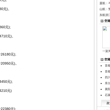
厦航：
0元)。
山航：
东航浙
空
0元);
710元)。
一架
180元);
空
0950元)。
首
首
四
50元);
库
襄
10元)
石
政
380元);