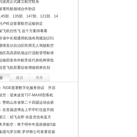
与波黑正式建立航空联系
签署民航领域合作协议
45部、135部、147部、121部、14
与卢旺达签署航空运输协定
架飞机任性飞 这个方案得看看
苏省中长期通用机场布局规划(201
疆维吾尔自治区民用无人驾驶航空
地区高高原机场运行适航管理标准
运输部发布外航常驻代表机构审批
租赁飞机双重征收增值税将告别
企
建设
商务
：与GE签署数字化服务协议 开启
航空：迎来波音737-MAX8型客机
：赞助山东省第二十四届运动会获
：在首届进博会上牢牢盯住提升国
浙江：招飞在即 你是否也有蓝天
木齐航空：将于明年年底前接收5架
集团与罗尔斯-罗伊斯公司签署首届