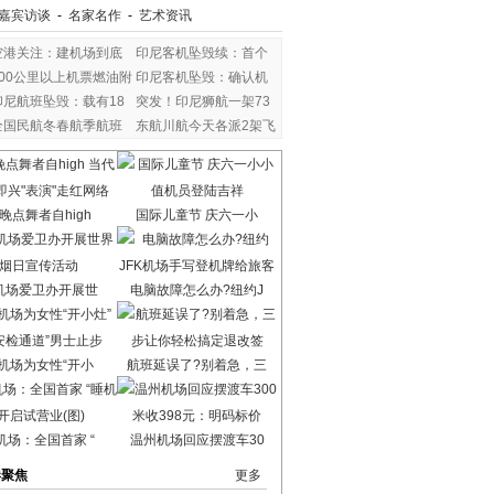
嘉宾访谈
-
名家名作
-
艺术资讯
空港关注：建机场到底
印尼客机坠毁续：首个
800公里以上机票燃油附
印尼客机坠毁：确认机
印尼航班坠毁：载有18
突发！印尼狮航一架73
全国民航冬春航季航班
东航川航今天各派2架飞
晚点舞者自high
国际儿童节 庆六一小
机场爱卫办开展世
电脑故障怎么办?纽约J
机场为女性“开小
航班延误了?别着急，三
机场：全国首家 “
温州机场回应摆渡车30
港聚焦
更多