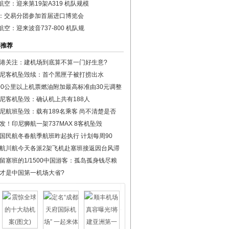
航空：迎来第19架A319 机队规模
：交易分团参加首届进口博览会
航空：迎来波音737-800 机队规
彩推荐
港关注：建机场到底算不算一门好生意?
尼客机坠毁续：首个黑匣子被打捞出水
00公里以上机票燃油附加最高标准由30元调整
尼客机坠毁：确认机上共有188人
尼航班坠毁：载有189名乘客 尚不清楚是否
发！印尼狮航一架737MAX 8客机坠毁
国民航冬春航季航班昨起执行 计划每周90
航川航今天各派2架飞机赴塞班接返因台风滞
留塞班的1/1500中国游客：孤岛孤身钱尽粮
才是中国第一机场大省?