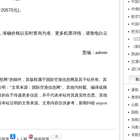
中国
中俄
0570元)。
航空1
中国
想买
准确价格以实时查询为准。更多机票详情，请致电白云
《江
。
《新
责编：admin
西南
交通
进口
网”的稿件，其版权属于国际空港信息网及其子站所有。其
航
明：“文章来源：国际空港信息网”。其他均转载、编译或摘
厦航
目的在于传递更多信息，并不代表本站对其真实性负责。其他
奥凯
站注明的文章来源。文章内容仅供参考，新闻纠错 airport
山航
国航
东航
乌鲁
东航
0
讯微博
人人网
网易微博