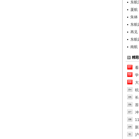
东航
厦航
朱林
东航
再见
东航
南航
精
看
学
大
杭
长
首
冲
1
新
沪