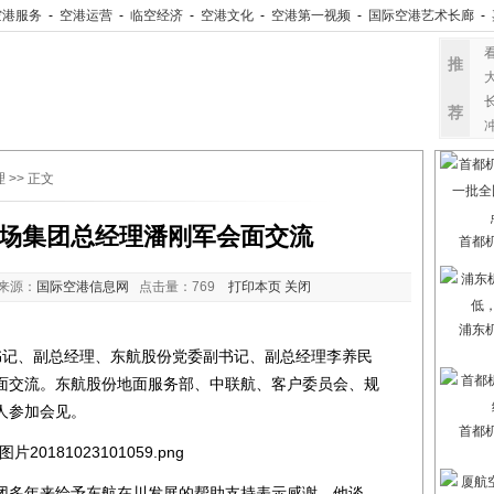
空港服务
-
空港运营
-
临空经济
-
空港文化
-
空港第一视频
-
国际空港艺术长廊
-
推
荐
理
>> 正文
场集团总经理潘刚军会面交流
首都
来源：
国际空港信息网
点击量：
769
打印本页
关闭
浦东
记、副总经理、东航股份党委副书记、副总经理李养民
面交流。东航股份地面服务部、中联航、客户委员会、规
人参加会见。
首都
多年来给予东航在川发展的帮助支持表示感谢。他谈