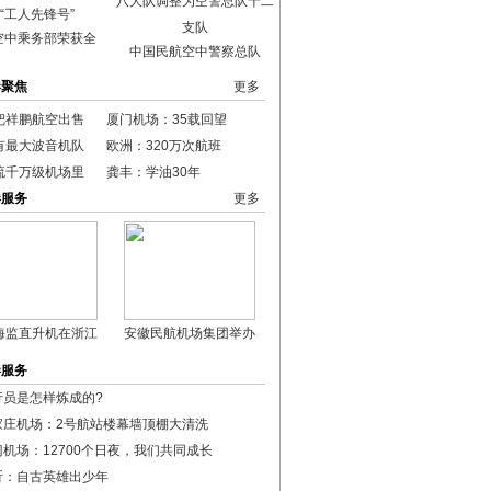
空中乘务部荣获全
中国民航空中警察总队
港聚焦
更多
把祥鹏航空出售
厦门机场：35载回望
有最大波音机队
欧洲：320万次航班
流千万级机场里
龚丰：学油30年
港服务
更多
海监直升机在浙江
安徽民航机场集团举办
港服务
行员是怎样炼成的?
家庄机场：2号航站楼幕墙顶棚大清洗
门机场：12700个日夜，我们共同成长
昕：自古英雄出少年