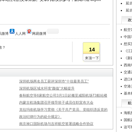
延
延
政
航空1
讯微博
人人网
网易微博
中国
想买
政？
14
《江
来顶一下
《新
西南
交通
进口
深圳机场两名员工获评深圳市“十佳最美员工”
空港
深圳机场区域水环境“颜值”大幅提升
基本
春秋航空等6家航空公司3月1日起搬至咸阳机场T3航站楼
内蒙古机场集团召开领导班子成员任职宣布大会
航
克拉玛依机场学习贯彻《关于共产党员、党组织违反党的
海航
政治纪律行为的处分规定》
国航
南京禄口国际机场与吉祥航空签署战略合作协议
这可