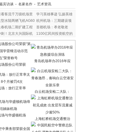
嘉宾访谈
-
名家名作
-
艺术资讯
看看客流千万级机场里
学习英雄事迹 弘扬英雄
大型水陆两栖飞机AG60
杭州机场：三期建设项
长春机场二期扩建工程
首都机场：孝老敬老
冲刺！北京大兴国际机
1100亿民间投资航空的
青岛机场举办2016年应
机场股份公司荣获
机场：放行正常率
白云机场安检二大队：
机场与华盛顿机场
上海虹桥机场交通整治