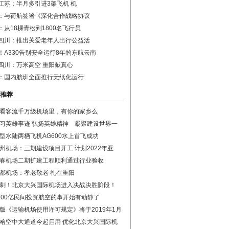
江苏：半月多引进3架飞机 机
：与荷航签署《深化合作战略协议
：从18棵青松到1800名飞行员
四川：推出关爱老年人出行公益活
！A330告别安全运行8年的东航云南
四川：万米高空 重阳献真心
：国内航班全面推行无纸化运行
彩推荐
看客流千万级机场里，有你的家乡么
习英雄事迹 弘扬英雄精神 凝聚建设世界一
型水陆两栖飞机AG600水上首飞成功
州机场：三期建设项目开工 计划2022年亚
春机场二期扩建工程顺利通过行业验收
都机场：孝老敬老 礼在重阳
刺！北京大兴国际机场进入决战决胜阶段！
100亿民间投资航空的事开始有动静了
版《运输机场使用许可规定》将于2019年1月
哈空中大通道今起启用 优化北京大兴国际机