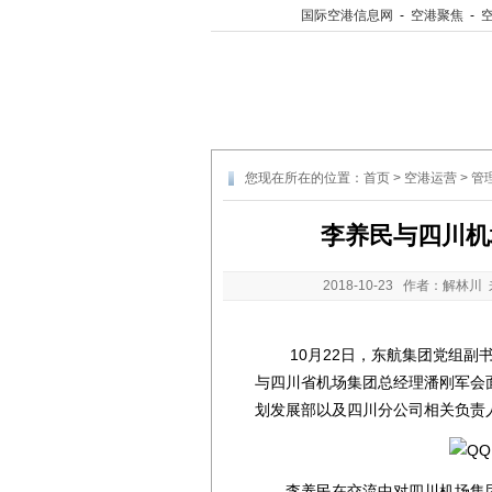
国际空港信息网
-
空港聚焦
-
您现在所在的位置：
首页
>
空港运营
>
管
李养民与四川机
2018-10-23
作者：解林川 
10月22日，东航集团党组副书
与四川省机场集团总经理潘刚军会
划发展部以及四川分公司相关负责
李养民在交流中对四川机场集团