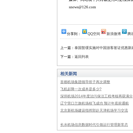
snews@126.com
分享到：
QQ空间
新浪微博
腾
上一篇：
泰国暂缓实施对中国游客签证优惠新
下一篇：
返回列表
相关新闻
首都机场集团领导班子再次调整
飞机起降一次成本是多少?
深圳机场2014年度治污保洁工程考核再获满分
辽宁营口兰旗机场校飞成功 预计年底前通航
北京新机场建设指挥部赴天津机场学习交流
长水机场信息数据时代引领运行管理新常态