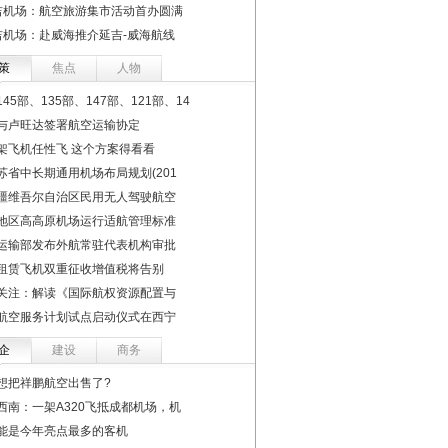
吉机场：航空旅游集市活动首办圆满
吉机场：赴威海推介延吉-威海航线
策
焦点
人物
45部、135部、147部、121部、14
与卢旺达签署航空运输协定
架飞机任性飞 这个方案得看看
苏省中长期通用机场布局规划(201
疆维吾尔自治区民用无人驾驶航空
地区高高原机场运行适航管理标准
运输部发布外航常驻代表机构审批
租赁飞机双重征收增值税将告别
关注：解读《国际航权资源配置与
航空服务计划试点启动仪式在西宁
企
建设
商务
想把祥鹏航空出售了?
西南：一架A320飞抵成都机场，机
能是今年亮点最多的客机