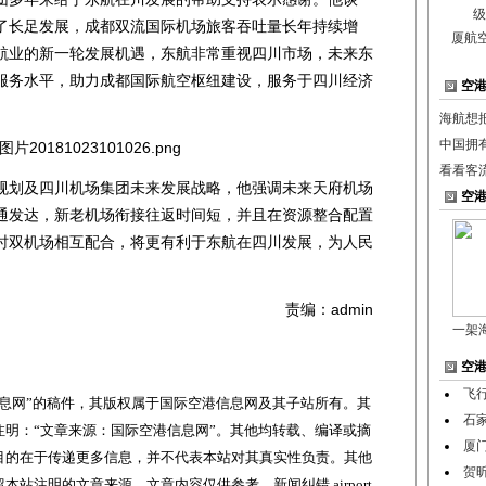
了长足发展，成都双流国际机场旅客吞吐量长年持续增
厦航
航业的新一轮发展机遇，东航非常重视四川市场，未来东
服务水平，助力成都国际航空枢纽建设，服务于四川经济
空
海航想
中国拥
看看客
划及四川机场集团未来发展战略，他强调未来天府机场
空
通发达，新老机场衔接往返时间短，并且在资源整合配置
时双机场相互配合，将更有利于东航在四川发展，为人民
责编：admin
一架
空
飞
网”的稿件，其版权属于国际空港信息网及其子站所有。其
石
明：“文章来源：国际空港信息网”。其他均转载、编译或摘
厦
目的在于传递更多信息，并不代表本站对其真实性负责。其他
贺
站注明的文章来源。文章内容仅供参考，新闻纠错 airport