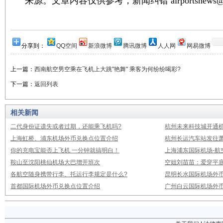
来源。文章内容仅供参考，新闻纠错 airportsnews@1
分享到：
QQ空间
新浪微博
腾讯微博
人人网
网易微博
上一篇：
西南航空男空乘在飞机上大跳"艳舞" 乘客为何纷纷喝彩?
下一篇：
返回列表
相关新闻
二代身份证遗失或者过期，还能乘飞机吗?
杭州未来科技城开通
上海虹桥、浦东机场外币兑换点位置介绍
杭州长运汽车站发往
你的充电宝能否上飞机 一分钟就搞明白！
上海浦东国际机场-航
鞍山至沈阳桃仙机场大巴增开班次
空姐刘苗苗：爱穿平底
各航空随身携带行李、托运行李规定是什么?
昆明长水国际机场外
首都国际机场外币兑换点位置介绍
广州白云国际机场外