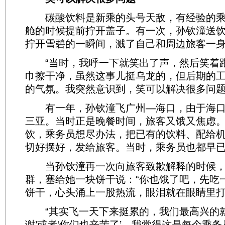
碳酸饮料是新乘的头号天敌，有经验的乘
舱的时候提前拧开盖子。有一次，孙钦潼送
拧开雪碧的一瞬间，溅了自己和周边旅客一
“当时，我呼一下就笑出了声，然后笑着
巾擦干净，虽然这事儿挺乌龙的，但后期的
的气氛。我突然意识到，笑可以解决很多问题
有一年，孙钦潼飞广州—海口，由于海口
三亚。当时正是晚餐时间，旅客又饿又焦虑
饮，乘务员想尽办法，把已有的饮料、配给
切好摆好，发给旅客。当时，乘务员也都早
当孙钦潼再一次向旅客致歉解释的时候，
群，塞给她一块饼干说：“你也饿了吧，先吃一
饼干，心头涌上一股热流，眼泪就在眼睛里
“其实飞一天下来挺累的，我们最高兴的就
谢’或者‘你们也辛苦了’。我觉得这是每个乘务