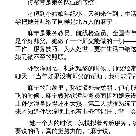
传帮带是乘务队伍的传统。
考虑到小姑娘年纪小，又初来乍到，生活
导把她分配给了同样是北方人的麻宁。
麻宁是乘务教员、航线检查员、全国青年
是个好师父。她做了一个师父能做的一切—
工作、服务技巧、为人处世，更在生活中给
娘无微不至的照顾。
孙钦潼回忆，想家难熬的时候，师父经常
聊天。“当年如果没有师父的帮助，我可能早
麻宁的印象里，孙钦潼外表柔弱，但有股
飞的时候，麻宁教孙钦潼乘务员面板和娱乐
上孙钦潼掌握得还不太熟，第二天就很熟练
来才知道孙钦潼晚上抱着业务笔记睡，背一
“她一个人的时候，就模拟着客舱服务，
要说的话，真的挺努力的。”麻宁说。