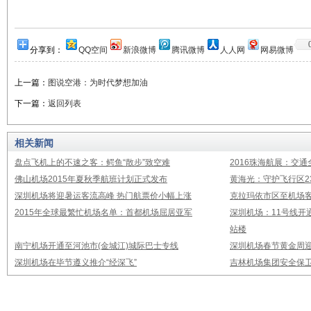
分享到：
QQ空间
新浪微博
腾讯微博
人人网
网易微博
上一篇：
图说空港：为时代梦想加油
下一篇：
返回列表
相关新闻
盘点飞机上的不速之客：鳄鱼“散步”致空难
2016珠海航展：交通
佛山机场2015年夏秋季航班计划正式发布
黄海光：守护飞行区23
深圳机场将迎暑运客流高峰 热门航票价小幅上涨
克拉玛依市区至机场
2015年全球最繁忙机场名单：首都机场屈居亚军
深圳机场：11号线开
站楼
南宁机场开通至河池市(金城江)城际巴士专线
深圳机场春节黄金周迎
深圳机场在毕节遵义推介“经深飞”
吉林机场集团安全保卫