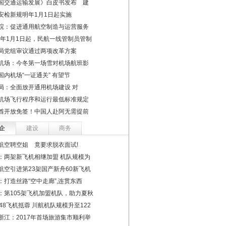
国交通运输发展》白皮书发布 建
安检新规明年1月1日起实施
院：促进通用航空制造与运营服务
17年1月1日起，民航一线管制员管制
局党组审议通过两项改革方案
机场：今冬第一场雪对机场航班影
国内机场“一证通关” 有望节
局：全面放开通用机场建设 对
机场飞行程序和运行最低标准规定
酋开放免签！中国人赴阿无需提前
企
建设
商务
航空聘空姐 竟要求脱衣面试!
：两架新飞机相继加盟 机队规模为
航空引进第23架国产新舟60新飞机
：打造丝路“空中走廊”,连贯东西
：第105架飞机加盟机队，助力夏秋
8948飞机抵蓉 川航机队规模升至122
浙江：2017年首场旅游集市顺利举