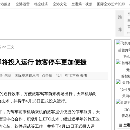
空港服务
-
空港运营
-
临空经济
-
空港文化
-
空港第一视频
-
国际空港艺术长廊
-
推
荐
务
>> 正文
飞机
即将投入运行 旅客停车更加便捷
静 来源：
国际空港信息网
点击量：
414
打印本页
关闭
首都
通行效率，方便旅客驾车前来机场出行，天津机场对
天河
)技术，并将于4月13日正式投入运行。
，为驾车前来机场乘机的旅客提供便捷的停车服务，天
青岛
管理中心合作，积极引进ETC技术，经过近半年的施工改
空
的安装、软件调试等工作，并将于4月13日正式投入运