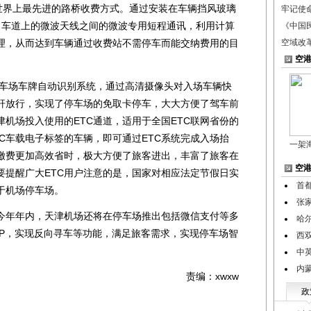
前世界上最先进的路桥收费方式。通过安装在车辆挡风玻璃
牢记使
C 车道上的微波天线之间的微波专用短程通讯，利用计算
《中国
理，从而达到车辆通过收费站不需停车而能交纳费用的目
空域改
空
车场车牌自动识别系统，通过高清摄像头对入场车辆快
杆放行，实现了停车场的免取卡停车，大大方便了驾车前
机场投入使用的ETC通道，适用于全国ETC联网省份的
TC车载电子标签的车辆，即可通过ETC系统完成入场抬
一架
缴费更加高效省时，极大方便了旅客进出，丰富了旅客在
空
要提醒广大ETC用户注意的是，国家对相应法定节假日实
首
于机场停车场。
张
年年内，天津机场还将在停车场推出包括微信支付等多
哈
PP，实现反向寻车等功能，满足旅客需求，实现停车场智
西
中
内
责编：xwxw
政