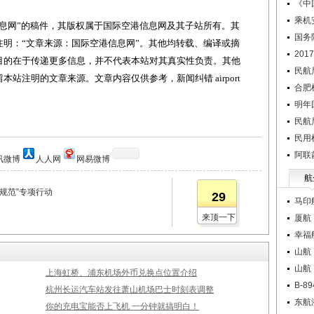
《中
乘机
网”的稿件，其版权属于国际空港信息网及其子站所有。其
国务
明：“文章来源：国际空港信息网”。其他均转载、编译或摘
20
目的在于传递更多信息，并不代表本站对其真实性负责。其他
民航
站注明的文章来源。文章内容仅供参考，新闻纠错 airport
合肥
明年
民航
民用
阿联
讯微博
人人网
网易微博
航
规范”专项行动
29
马印
来顶一下
厦航
幸福
山航
山航
上海虹桥、浦东机场外币兑换点位置介绍
B-
杭州长运汽车站发往萧山机场巴士时刻表调整
东航
你的充电宝能否上飞机 一分钟就搞明白！