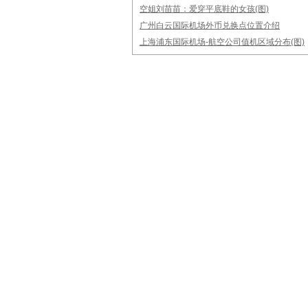
空姐刘苗苗：爱穿平底鞋的女孩(图)
广州白云国际机场外币兑换点位置介绍
上海浦东国际机场-航空公司值机区域分布(图)