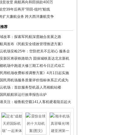
脱贫攻坚 南航再向和田捐款400万
航空39年后再开“羽田-纽约”航线
将扩大廉航业务 跨大西洋廉航竞争
彩推荐
域改革：探索军民航深度融合发展之路
航局发布《民航安全绩效管理推进方案》
云机场安检25年：空防把关不忘初心 服务企
安新区将获铁路助力 固保城铁直达北京新机
都机场中跑道大修三期工程今日正式动工
民用机场收费标准调整方案》4月1日起实施
国民用机场服务质量评价指标体系正式成为
云机场：首款服务型机器人亮相航站楼
国民航航班运行效率报告出炉
港关注：秘鲁航空载141人客机硬着陆后起火