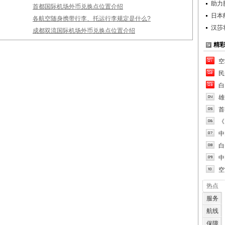
助力
首都国际机场外币兑换点位置介绍
日本
各航空随身携带行李、托运行李规定是什么?
汉莎
成都双流国际机场外币兑换点位置介绍
精
空
民
白
雄
首
《
中
白
中
空
热点
服务
航线
保障