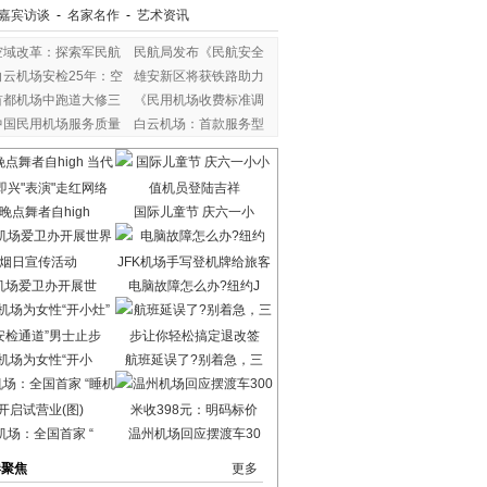
嘉宾访谈
-
名家名作
-
艺术资讯
空域改革：探索军民航
民航局发布《民航安全
白云机场安检25年：空
雄安新区将获铁路助力
首都机场中跑道大修三
《民用机场收费标准调
中国民用机场服务质量
白云机场：首款服务型
晚点舞者自high
国际儿童节 庆六一小
机场爱卫办开展世
电脑故障怎么办?纽约J
机场为女性“开小
航班延误了?别着急，三
机场：全国首家 “
温州机场回应摆渡车30
港聚焦
更多