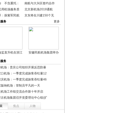
命 不负重托：
南航与大兴区签约合作
民用机场服务质
北京新机场2019通航
革：探索军民航
京东将在川建150个无
港服务
更多
海监直升机在浙江
安徽民航机场集团举办
港服务
都机场：贵宾公司组织开展反恐防暴
家口机场：一季度完成旅客吞吐量12
尔滨机场：一季度完成旅客吞吐量46
双版纳机场：管制员平凡的一天
英机场工作组交流合作新十年开启
蒙古机场集团召开党委理论中心组(扩
策
焦点
人物