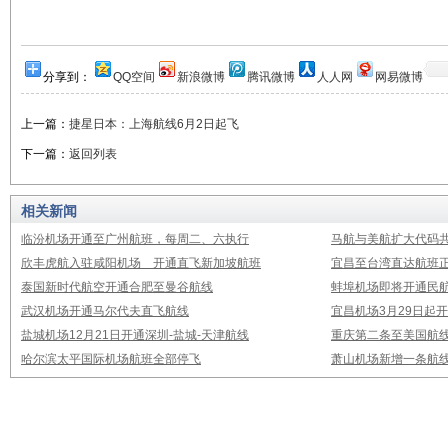
分享到：
QQ空间
新浪微博
腾讯微博
人人网
网易微博
上一篇：
捷星日本：上海航线6月2日起飞
下一篇：
返回列表
相关新闻
临汾机场开通至广州航班，每周二、六执行
马航与美航扩大代码
欣丰虎航入驻咸阳机场 开通直飞新加坡航班
宜昌至台湾直达航班
泰国新时代航空开通合肥至曼谷航线
蚌埠机场即将开通民
武汉机场开通马尔代夫直飞航线
宜昌机场3月29日起
盐城机场12月21日开通深圳-盐城-天津航线
重庆第二条至美国航
哈尔滨太平国际机场航班全部停飞
萧山机场新增一条航线