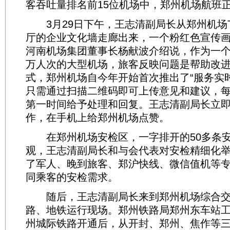
客吞吐量排名前15位机场中，郑州机场航班
3月29日下午，王志清副局长从郑州机场T
厅的企业文化墙走廊出来，一个粉红色宣传
河南机场集团董事长杨献波介绍说，作为一个年
万人次的大型机场，旅客反映问题是帮助改
式，郑州机场自今年开始首次推出了“服务实
只需通过扫描二维码即可上传意见和建议，
第一时间给予处理和回复。王志清副局长立
作，在手机上给郑州机场点赞。
在郑州机场安检区，一字排开的50多条安
观，王志清副局长和与会代表对安检精细化
了军人、晚到旅客、郑沪快线、微信值机等
同乘客的安检需求。
随后，王志清副局长来到郑州机场综合交
路、地铁运行现场。郑州铁路局郑州东车站
州城际铁路开通后，从开封、郑州、焦作等