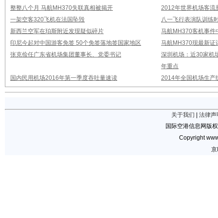
整整八个月 马航MH370失联真相被揭开
2012年世界机场客流
一架空客320飞机在法国坠毁
八一飞行表演队训练时
新西兰空军在珀斯附近发现疑似碎片
马航MH370客机事
印尼今起对中国游客免签 50个免签落地签国家地区
马航MH370现最新证
张克俭任广东省机场集团董事长、党委书记
深圳机场：近30家机
年重点
国内民用机场2016年第一季度吞吐量速读
2014年全国机场生
关于我们
|
法律声
国际空港信息网版权
Copyright www.
京