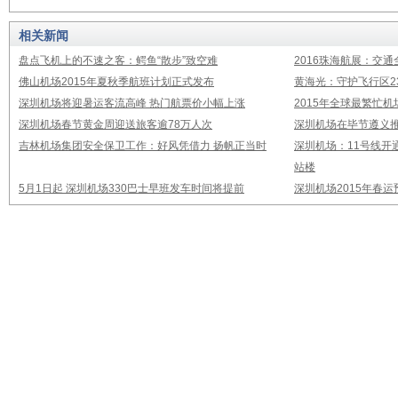
相关新闻
盘点飞机上的不速之客：鳄鱼“散步”致空难
2016珠海航展：交通
佛山机场2015年夏秋季航班计划正式发布
黄海光：守护飞行区23
深圳机场将迎暑运客流高峰 热门航票价小幅上涨
2015年全球最繁忙
深圳机场春节黄金周迎送旅客逾78万人次
深圳机场在毕节遵义推
吉林机场集团安全保卫工作：好风凭借力 扬帆正当时
深圳机场：11号线开
站楼
5月1日起 深圳机场330巴士早班发车时间将提前
深圳机场2015年春运