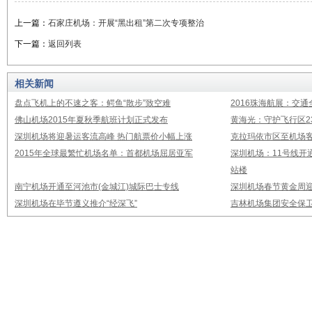
上一篇：
石家庄机场：开展“黑出租”第二次专项整治
下一篇：
返回列表
相关新闻
盘点飞机上的不速之客：鳄鱼“散步”致空难
2016珠海航展：交通
佛山机场2015年夏秋季航班计划正式发布
黄海光：守护飞行区23
深圳机场将迎暑运客流高峰 热门航票价小幅上涨
克拉玛依市区至机场
2015年全球最繁忙机场名单：首都机场屈居亚军
深圳机场：11号线开
站楼
南宁机场开通至河池市(金城江)城际巴士专线
深圳机场春节黄金周迎
深圳机场在毕节遵义推介“经深飞”
吉林机场集团安全保卫