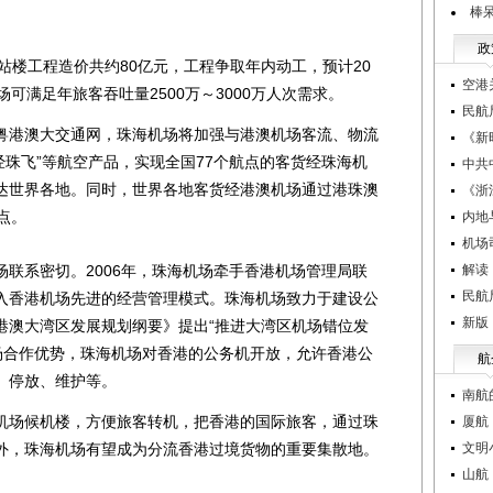
。
棒呆
政
楼工程造价共约80亿元，工程争取年内动工，预计20
空港
可满足年旅客吞吐量2500万～3000万人次需求。
民航
港澳大交通网，珠海机场将加强与港澳机场客流、物流
《新
“经珠飞”等航空产品，实现全国77个航点的客货经珠海机
中共
达世界各地。同时，世界各地客货经港澳机场通过港珠澳
《浙
点。
内地
机场
系密切。2006年，珠海机场牵手香港机场管理局联
解读
民航
入香港机场先进的经营管理模式。珠海机场致力于建设公
新版
港澳大湾区发展规划纲要》提出“推进大湾区机场错位发
机场合作优势，珠海机场对香港的公务机开放，允许香港公
航
、停放、维护等。
南航
场候机楼，方便旅客转机，把香港的国际旅客，通过珠
厦航
外，珠海机场有望成为分流香港过境货物的重要集散地。
文明
山航