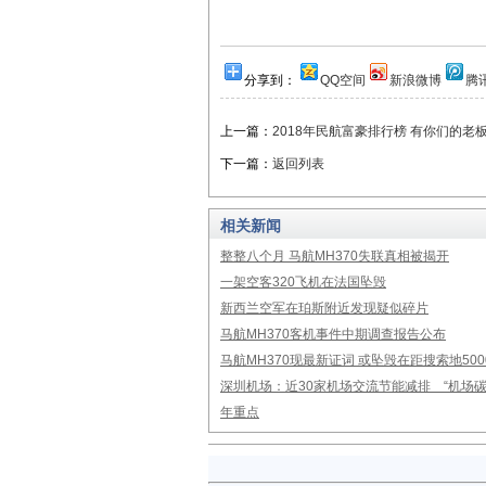
分享到：
QQ空间
新浪微博
腾
上一篇：
2018年民航富豪排行榜 有你们的老
下一篇：
返回列表
相关新闻
整整八个月 马航MH370失联真相被揭开
一架空客320飞机在法国坠毁
新西兰空军在珀斯附近发现疑似碎片
马航MH370客机事件中期调查报告公布
马航MH370现最新证词 或坠毁在距搜索地50
深圳机场：近30家机场交流节能减排 “机场碳
年重点