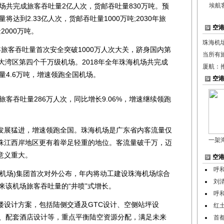
场共完成旅客吞吐量2亿人次，货邮吞吐量830万吨。预
埃航
将达到2.33亿人次，货邮吞吐量1000万吨;2030年旅
空
000万吨。
珠海机
年旅客吞吐量首次安全突破1000万人次大关，跻身国内第
当所有
大湾区第四个千万级机场。2018年全年珠海机场共完成
厦航：
量4.6万吨，增速领跑全国机场。
空
客吞吐量286万人次，同比增长9.06%，增速继续领跑
展猛进，增速领跑全国。珠海机场是广东省内客流量仅
一架
珠江西岸地区更有着举足轻重的地位。客流量破千万，迈
意义重大。
空
呼
(机场)集团首次对外公布，年内将动工建设珠海机场综合
刘
来该机场旅客吞吐量的“井喷”式增长。
呼
设计方案，包括陆侧交通及GTC设计、空侧站坪设
红
计、配套酒店设计等，重点平衡陆空资源分配，满足未来
首