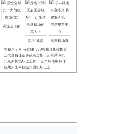
震惊全球的
定名“成都
顺丰机场真
整整八个月 马航MH370失联真相被揭开
二代身份证遗失或者过期，还能乘飞机
北京新机场场道工程 十四个标段中标详
杭州未来科技城开通机场巴士
上海虹桥、浦东机场外币兑换点位置介
昨天东航5509航班没出事，我们都应该
飞机晚点舞
国际儿童节
首都机场爱
“南航大碗粥”将于夏季在乌鲁木齐出
空姐日志：用心飞行