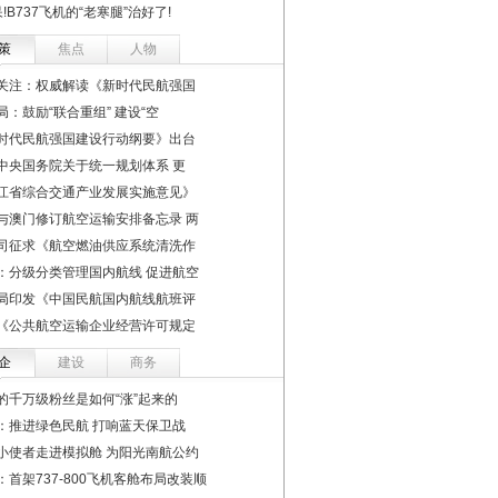
!B737飞机的“老寒腿”治好了!
策
焦点
人物
关注：权威解读《新时代民航强国
局：鼓励“联合重组” 建设“空
时代民航强国建设行动纲要》出台
中央国务院关于统一规划体系 更
江省综合交通产业发展实施意见》
与澳门修订航空运输安排备忘录 两
司征求《航空燃油供应系统清洗作
：分级分类管理国内航线 促进航空
局印发《中国民航国内航线航班评
《公共航空运输企业经营许可规定
企
建设
商务
的千万级粉丝是如何“涨”起来的
：推进绿色民航 打响蓝天保卫战
小使者走进模拟舱 为阳光南航公约
：首架737-800飞机客舱布局改装顺