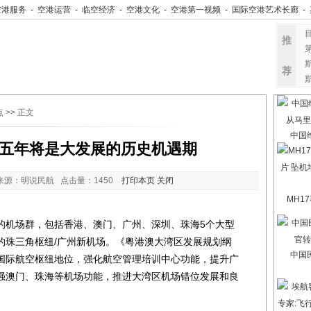
空港服务
-
空港运营
-
临空经济
-
空港文化
-
空港第一视频
-
国际空港艺术长廊
-
推
荐
点
>> 正文
中国
五年将是大发展的历史机遇期
来源：明说民航 点击量：
1450
打印本页
关闭
MH1
机场群，包括香港、澳门、广州、深圳、珠海5个大型
的珠三角枢纽/广州新机场。《粤港澳大湾区发展规划纲
中国
国际航空枢纽地位，强化航空管理培训中心功能，提升广
强澳门、珠海等机场功能，推进大湾区机场错位发展和良