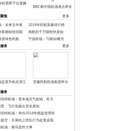
客机黑匣子位置确
BBC称中国机场准点率全
港聚焦
更多
场：未来五年将
2018年民航富豪排行榜
旅客都纷纷回国
南航的千万级粉丝是如
推进绿色民航
宁波机场：T2航站楼完
港服务
更多
海监直升机在浙江
安徽民航机场集团举办
港服务
和浩特机场：受本场天气影响，昨天
清贵：飞行实践出安全真知
和浩特机场：举办2018年精益管理培
土航空：开展机上扰乱行为处置桌面
都机场：驱鸟是件大事