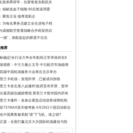
女孩来甬研学，住家爸爸东航机长
：捐献造血干细胞 90后签派用爱
：聚焦主业 做厚道航企
：为每名乘务员建立全生涯电子档
与成都航空签署战略合作框架协议
带一路”，南航架起的桥梁不仅在
彩推荐
标确定!全行业力争全年航班正常率保持在8
港观察：中方力量占主导 中日航空市场稳增
四届中国机场服务大会将在北京举办
里兰卡机场：发现炸弹，已被成功拆除
里兰卡发生第八起爆炸!政府宣布宵禁，暂停
出最高级别威胁警报 斯里兰卡暂停国内所有
里兰卡爆炸：各旅企紧急启动游客保障机制
音737MAX迎关键考验 4月29日十国启动联合
名中国乘客被美航“请”下飞机，谁之错?
正霖：全面打赢北京大兴国际机场建设与投