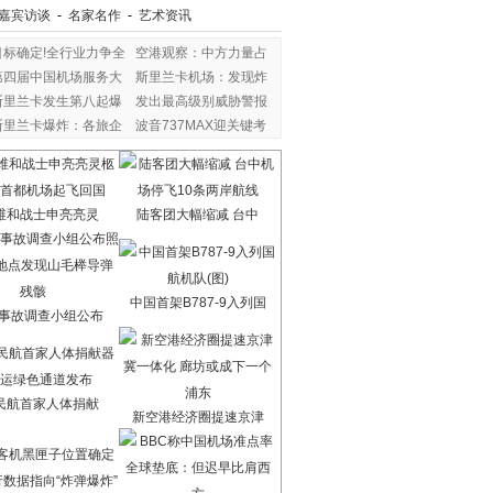
嘉宾访谈
-
名家名作
-
艺术资讯
目标确定!全行业力争全
空港观察：中方力量占
第四届中国机场服务大
斯里兰卡机场：发现炸
斯里兰卡发生第八起爆
发出最高级别威胁警报
斯里兰卡爆炸：各旅企
波音737MAX迎关键考
验
维和战士申亮亮灵
陆客团大幅缩减 台中
中国首架B787-9入列国
7事故调查小组公布
民航首家人体捐献
新空港经济圈提速京津