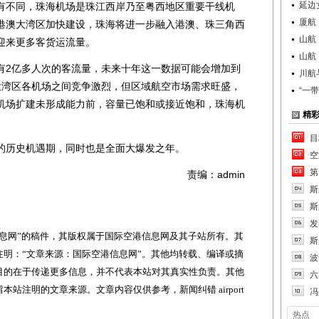
延边
不同，珠海机场是珠江西岸乃至粤西地区重要干线机
厦航
港澳大湾区加快建设，珠海将进一步融入港澳、珠三角西
山航
迎来更多客货运流量。
山航
2亿多人次的客流量，未来十年这一数据可能会增加到
川航
大湾区各机场之间竞争激烈，但区域航空市场需求旺盛，
“一
机场扩建未形成能力前，容量已饱和或接近饱和，珠海机
精
目
历史机遇期，同时也是全面大爆发之年。
空
第
责编：admin
斯
斯
发
网”的稿件，其版权属于国际空港信息网及其子站所有。其
斯
明：“文章来源：国际空港信息网”。其他均转载、编译或摘
波
目的在于传递更多信息，并不代表本站对其真实性负责。其他
六
站注明的文章来源。文章内容仅供参考，新闻纠错 airport
冯
热点