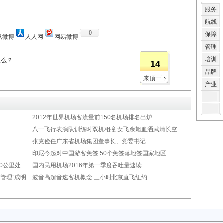
服务
航线
0
保障
讯微博
人人网
网易微博
管理
培训
板么？
14
品牌
来顶一下
产业
2012年世界机场客流量前150名机场排名出炉
八一飞行表演队训练时双机相撞 女飞余旭血洒武清长空
张克俭任广东省机场集团董事长、党委书记
印尼今起对中国游客免签 50个免签落地签国家地区
00公里处
国内民用机场2016年第一季度吞吐量速读
管理”成明
波音高超音速客机概念 三小时北京直飞纽约