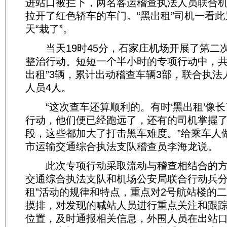
进站口被拦下，两名客运稽查执法人员联合
拉开了红色轿车的车门。“黑出租”司机一看
天“栽了”。
当天19时45分，石家庄机场开展了第二次
整治行动。短短一个半小时的专项行动中，共
出租”3辆，累计出动稽查车辆3部，联合执法
人员4人。
“这次查车还算顺利的。有时‘黑出租’像长
行动，他们便已经跑远了，还有的司机掌握了丰
段，这些都加大了打击黑车难度。”给乘车人
市运输交通综合执法支队稽查员李海龙说。
此次专项行动采取流动与稽查相结合的方
交通综合执法支队和机场公安局联合行动兵分
租”活动的规律和特点，重点对2号航站楼的
摸排，对发现的喊站人员进行重点关注和跟踪
位置，及时通报相关信息，外围人员在出站