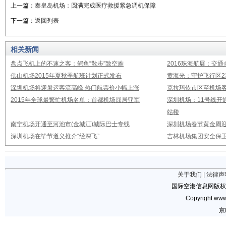
上一篇：
秦皇岛机场：圆满完成医疗救援紧急调机保障
下一篇：
返回列表
相关新闻
盘点飞机上的不速之客：鳄鱼“散步”致空难
2016珠海航展：交通
佛山机场2015年夏秋季航班计划正式发布
黄海光：守护飞行区23
深圳机场将迎暑运客流高峰 热门航票价小幅上涨
克拉玛依市区至机场
2015年全球最繁忙机场名单：首都机场屈居亚军
深圳机场：11号线开
站楼
南宁机场开通至河池市(金城江)城际巴士专线
深圳机场春节黄金周迎
深圳机场在毕节遵义推介“经深飞”
吉林机场集团安全保卫
关于我们
|
法律声
国际空港信息网版权
Copyright www.
京