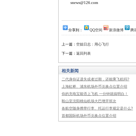
snews@126.com
分享到：
QQ空间
新浪微博
腾
上一篇：
空姐日志：用心飞行
下一篇：
返回列表
相关新闻
二代身份证遗失或者过期，还能乘飞机吗?
上海虹桥、浦东机场外币兑换点位置介绍
你的充电宝能否上飞机 一分钟就搞明白！
鞍山至沈阳桃仙机场大巴增开班次
各航空随身携带行李、托运行李规定是什么?
首都国际机场外币兑换点位置介绍