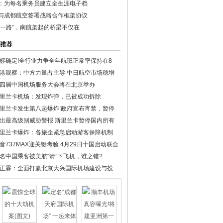
：为每名乘务员建立全生涯电子档
与成都航空签署战略合作框架协议
带一路”，南航架起的桥梁不仅在
彩推荐
标确定!全行业力争全年航班正常率保持在8
港观察：中方力量占主导 中日航空市场稳增
四届中国机场服务大会将在北京举办
里兰卡机场：发现炸弹，已被成功拆除
里兰卡发生第八起爆炸!政府宣布宵禁，暂停
出最高级别威胁警报 斯里兰卡暂停国内所有
里兰卡爆炸：各旅企紧急启动游客保障机制
音737MAX迎关键考验 4月29日十国启动联合
名中国乘客被美航“请”下飞机，谁之错?
正霖：全面打赢北京大兴国际机场建设与投