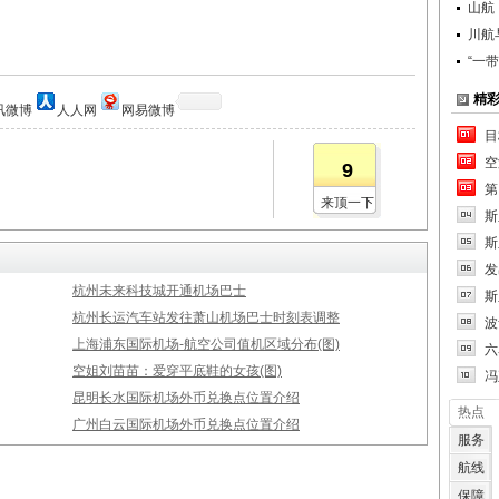
山航
川航
“一
精
讯微博
人人网
网易微博
目
空
9
第
来顶一下
斯
斯
发
杭州未来科技城开通机场巴士
斯
杭州长运汽车站发往萧山机场巴士时刻表调整
波
上海浦东国际机场-航空公司值机区域分布(图)
六
空姐刘苗苗：爱穿平底鞋的女孩(图)
冯
昆明长水国际机场外币兑换点位置介绍
热点
广州白云国际机场外币兑换点位置介绍
服务
航线
保障