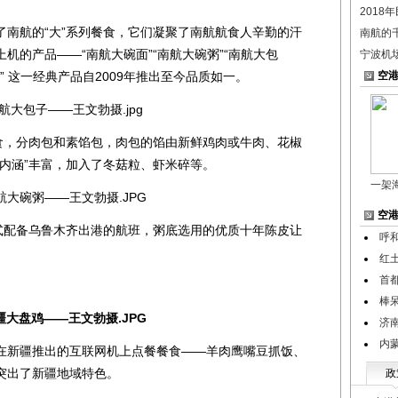
2018
航的“大”系列餐食，它们凝聚了南航航食人辛勤的汗
南航的
机的产品——“南航大碗面”“南航大碗粥”“南航大包
宁波机
面” 这一经典产品自2009年推出至今品质如一。
空
，分肉包和素馅包，肉包的馅由新鲜鸡肉或牛肉、花椒
内涵”丰富，加入了冬菇粒、虾米碎等。
一架
空
配备乌鲁木齐出港的航班，粥底选用的优质十年陈皮让
呼
红
首
棒呆
济
内
新疆推出的互联网机上点餐餐食——羊肉鹰嘴豆抓饭、
突出了新疆地域特色。
政