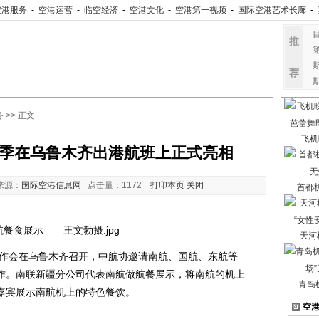
空港服务
-
空港运营
-
临空经济
-
空港文化
-
空港第一视频
-
国际空港艺术长廊
-
推
荐
务
>> 正文
飞机
夏季在乌鲁木齐出港航班上正式亮相
来源：
国际空港信息网
点击量：
1172
打印本页
关闭
首都
天河
工作会在乌鲁木齐召开，中航协邀请南航、国航、东航等
作。南联新疆分公司代表南航做航餐展示，将南航的机上
青岛
嘉宾展示南航机上的特色餐饮。
空