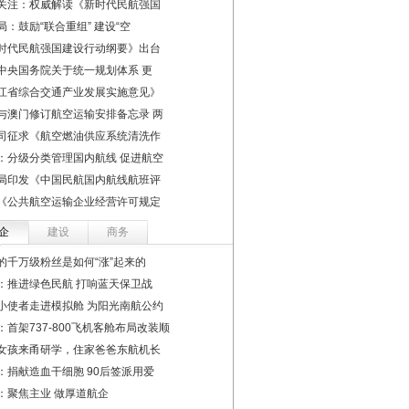
关注：权威解读《新时代民航强国
局：鼓励“联合重组” 建设“空
时代民航强国建设行动纲要》出台
中央国务院关于统一规划体系 更
江省综合交通产业发展实施意见》
与澳门修订航空运输安排备忘录 两
司征求《航空燃油供应系统清洗作
：分级分类管理国内航线 促进航空
局印发《中国民航国内航线航班评
《公共航空运输企业经营许可规定
企
建设
商务
的千万级粉丝是如何“涨”起来的
：推进绿色民航 打响蓝天保卫战
小使者走进模拟舱 为阳光南航公约
：首架737-800飞机客舱布局改装顺
女孩来甬研学，住家爸爸东航机长
：捐献造血干细胞 90后签派用爱
：聚焦主业 做厚道航企