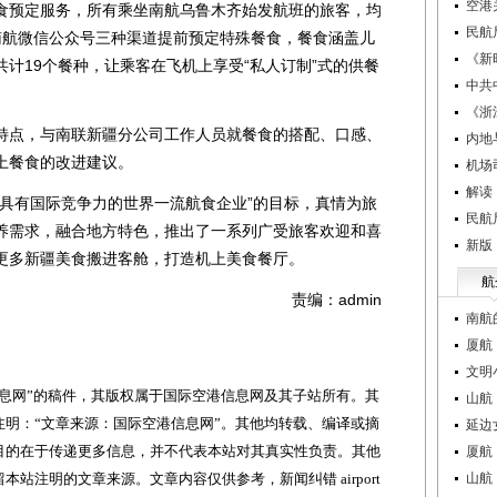
空港
预定服务，所有乘坐南航乌鲁木齐始发航班的旅客，均
民航
及南航微信公众号三种渠道提前预定特殊餐食，餐食涵盖儿
《新
计19个餐种，让乘客在飞机上享受“私人订制”式的供餐
中共
《浙
点，与南联新疆分公司工作人员就餐食的搭配、口感、
内地
上餐食的改进建议。
机场
解读
有国际竞争力的世界一流航食企业”的目标，真情为旅
民航
养需求，融合地方特色，推出了一系列广受旅客欢迎和喜
新版
更多新疆美食搬进客舱，打造机上美食餐厅。
航
责编：admin
南航
厦航
文明
网”的稿件，其版权属于国际空港信息网及其子站所有。其
山航
明：“文章来源：国际空港信息网”。其他均转载、编译或摘
延边
目的在于传递更多信息，并不代表本站对其真实性负责。其他
厦航
站注明的文章来源。文章内容仅供参考，新闻纠错 airport
山航