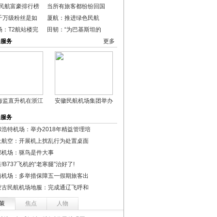
年民航富豪排行榜
当所有旅客都纷纷回国
千万级粉丝是如
厦航：推进绿色民航
场：T2航站楼完
田韧：“为巴基斯坦的
港服务
更多
海监直升机在浙江
安徽民航机场集团举办
港服务
和浩特机场：举办2018年精益管理培
土航空：开展机上扰乱行为处置桌面
都机场：驱鸟是件大事
!B737飞机的“老寒腿”治好了!
南机场：多举措保障五一假期旅客出
蒙古民航机场地服：完成通辽飞呼和
策
焦点
人物