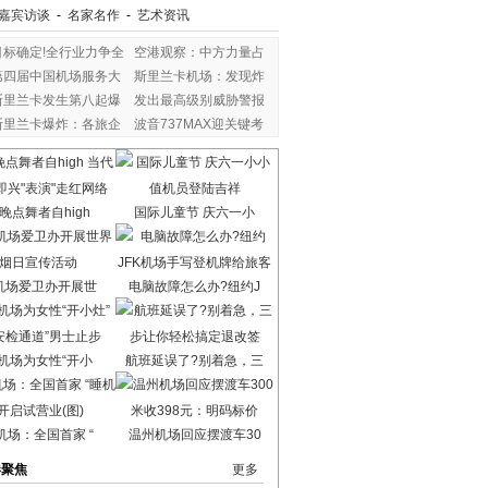
嘉宾访谈
-
名家名作
-
艺术资讯
目标确定!全行业力争全
空港观察：中方力量占
第四届中国机场服务大
斯里兰卡机场：发现炸
斯里兰卡发生第八起爆
发出最高级别威胁警报
斯里兰卡爆炸：各旅企
波音737MAX迎关键考
验
晚点舞者自high
国际儿童节 庆六一小
机场爱卫办开展世
电脑故障怎么办?纽约J
机场为女性“开小
航班延误了?别着急，三
机场：全国首家 “
温州机场回应摆渡车30
港聚焦
更多