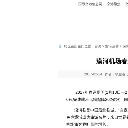
国际空港信息网
-
空港聚焦
-
您现在所在的位置：
首页
>
空港运营
>
保
漠河机场春
2017-02-24
作者：钱鑫淼 
2017年春运期间(1月13日—2
0%;完成航班运输起降202架次，同
漠河县是中国最北县城。“白夜”和
色也逐渐成为旅游名片，来自世界各
机场旅客吞吐量的增长。