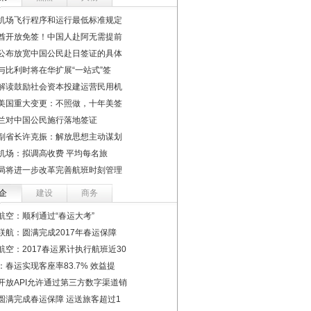
机场飞行程序和运行最低标准规定
酋开放免签！中国人赴阿无需提前
公布放宽中国公民赴日签证的具体
与比利时将在华扩展“一站式”签
解读鼓励社会资本投建运营民用机
美国重大变更：不照做，十年美签
兰对中国公民施行落地签证
副省长许克振：解放思想主动谋划
机场：拟调高收费 平均每名旅
局将进一步改革完善航班时刻管理
企
建设
商务
航空：顺利通过“春运大考”
联航：圆满完成2017年春运保障
航空：2017春运累计执行航班近30
：春运实现客座率83.7% 效益提
开放API允许通过第三方数字渠道销
圆满完成春运保障 运送旅客超过1