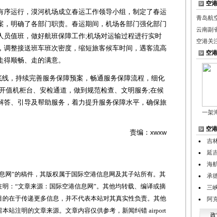
空
序运行，漠河机场成立春运工作领导小组，制定了春运
青岛航
案，明确了各部门职责。春运期间，机场各部门强化部门
云南副
人员值班，做好航班保障工作;机场对运输过程进行实时
空港关
，调整接送班车班次密度，缩短旅客候车时间，遇客流高
空
走得顺畅、走的满意。
线，持续完善服务保障预案，畅通服务保障流程，细化
增开值机柜台、安检通道，做到规范检查、文明服务;在候
解答、引导及帮助服务，着力提升服务保障水平，确保旅
一架
空
责编：xwxw
吉
延
海
网”的稿件，其版权属于国际空港信息网及其子站所有。其
承
明：“文章来源：国际空港信息网”。其他均转载、编译或摘
三
目的在于传递更多信息，并不代表本站对其真实性负责。其他
阿
站注明的文章来源。文章内容仅供参考，新闻纠错 airport
政