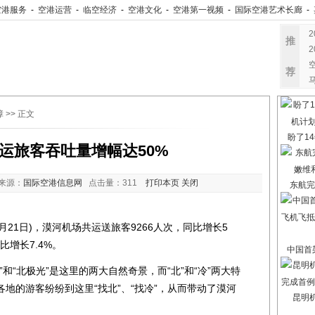
空港服务
-
空港运营
-
临空经济
-
空港文化
-
空港第一视频
-
国际空港艺术长廊
-
推
荐
障
>> 正文
盼了14
运旅客吞吐量增幅达50%
来源：
国际空港信息网
点击量：
311
打印本页
关闭
东航完
月21日)，漠河机场共运送旅客9266人次，同比增长5
比增长7.4%。
中国首架
“北极光”是这里的两大自然奇景，而“北”和“冷”两大特
地的游客纷纷到这里“找北”、“找冷”，从而带动了漠河
昆明