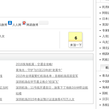
民用
阿联
日本
英国
讯微博
人人网
网易微博
专家
人次
入境
6
乌克
来顶一下
湖北
桃园
民航
2016珠海航展：交通全攻略!
航
黄海光：守护飞行区23年的“老黄牛”
青岛
涨
2015年全球最繁忙机场名单：首都机场屈居亚军
中国
深圳机场在毕节遵义推介“经深飞”
海南
正当时
深圳机场：11号线开通首日，旅客下了地铁3分钟即达航
国航
站楼
汉莎
前
深圳机场2015年春运预计运送旅客470万人次
东航