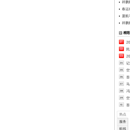
祥鹏
春运
厦航
祥鹏
精
2
民
2
记
空
首
马
冯
空
首
热点
服务
航线