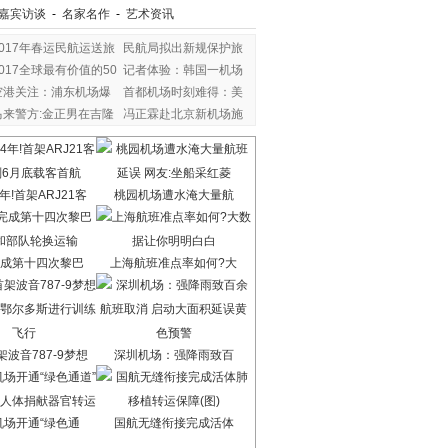
嘉宾访谈
-
名家名作
-
艺术资讯
2017年春运民航运送旅
民航局拟出新规保护旅
2017全球最有价值的50
记者体验：韩国一机场
空港关注：浦东机场爆
首都机场时刻难得：美
马来警方:金正男在吉隆
冯正霖赴北京新机场施
年!首架ARJ21客
桃园机场遭水淹大量航
成第十四次黎巴
上海航班准点率如何?大
波音787-9梦想
深圳机场：强降雨致百
机场开通“绿色通
国航无缝衔接完成活体