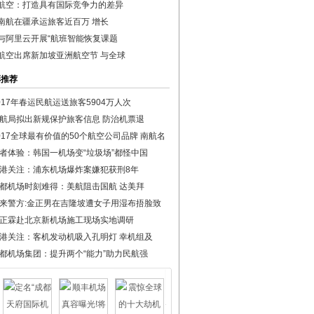
航空：打造具有国际竞争力的差异
南航在疆承运旅客近百万 增长
与阿里云开展“航班智能恢复课题
航空出席新加坡亚洲航空节 与全球
彩推荐
017年春运民航运送旅客5904万人次
航局拟出新规保护旅客信息 防治机票退
017全球最有价值的50个航空公司品牌 南航名
者体验：韩国一机场变“垃圾场”都怪中国
港关注：浦东机场爆炸案嫌犯获刑8年
都机场时刻难得：美航阻击国航 达美拜
来警方:金正男在吉隆坡遭女子用湿布捂脸致
正霖赴北京新机场施工现场实地调研
港关注：客机发动机吸入孔明灯 幸机组及
都机场集团：提升两个“能力”助力民航强