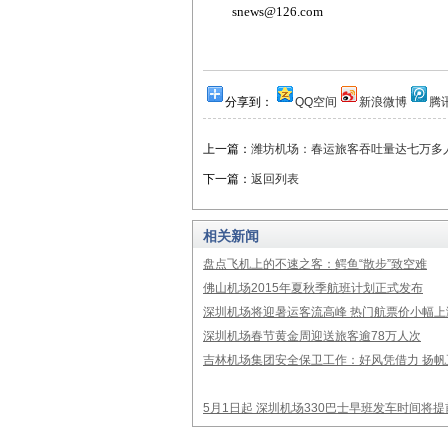
snews@126.com
分享到：
QQ空间
新浪微博
腾
上一篇：
潍坊机场：春运旅客吞吐量达七万多
下一篇：
返回列表
相关新闻
盘点飞机上的不速之客：鳄鱼“散步”致空难
佛山机场2015年夏秋季航班计划正式发布
深圳机场将迎暑运客流高峰 热门航票价小幅上
深圳机场春节黄金周迎送旅客逾78万人次
吉林机场集团安全保卫工作：好风凭借力 扬帆
5月1日起 深圳机场330巴士早班发车时间将提