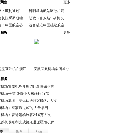
港聚焦
更多
空：顺利通过“
昆明机场航站区改扩建
省长陈舜调研德
胡歌代言东航? 胡机长
注：中国航空公
波音瞄准中国强劲航空
港服务
更多
海监直升机在浙江
安徽民航机场集团举办
港服务
林机场集团机务开展适航维修诚信宣
吉机场开展“处置个人极端行为”实
航机场集团：春运运送旅客652万人次
德机场：圆满通过试飞 力争早日
峡机场：春运运输旅客24.6万人次
克苏机场顺利完成第九批援疆包机保
策
焦点
人物