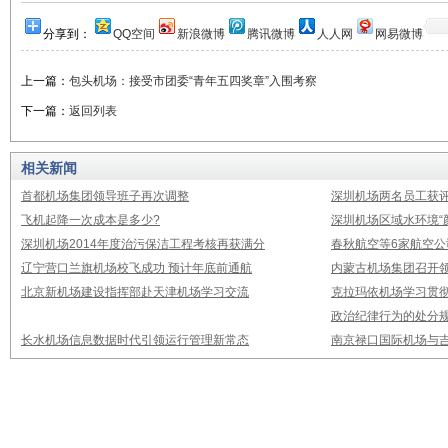
分享到：
QQ空间
新浪微博
腾讯微博
人人网
网易微博
上一篇：
包头机场：接受市团委“青年五四奖章”入围考察
下一篇：
返回列表
相关新闻
首都机场集团领导班子再次调整
深圳机场两名员工获评
飞机起降一次成本是多少?
深圳机场区域水环境“
深圳机场2014年度治污保洁工程考核再获满分
春秋航空等6家航空公
辽宁营口兰旗机场校飞成功 预计年底前通航
内蒙古机场集团召开
北京新机场建设指挥部赴天津机场学习交流
克拉玛依机场学习贯
政治纪律行为的处分
长水机场信息数据时代引领运行管理新常态
南京禄口国际机场与